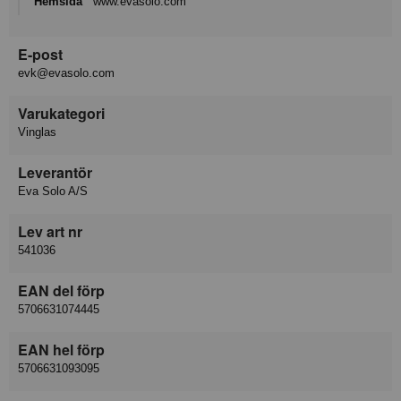
Hemsida
www.evasolo.com
E-post
evk@evasolo.com
Varukategori
Vinglas
Leverantör
Eva Solo A/S
Lev art nr
541036
EAN del förp
5706631074445
EAN hel förp
5706631093095