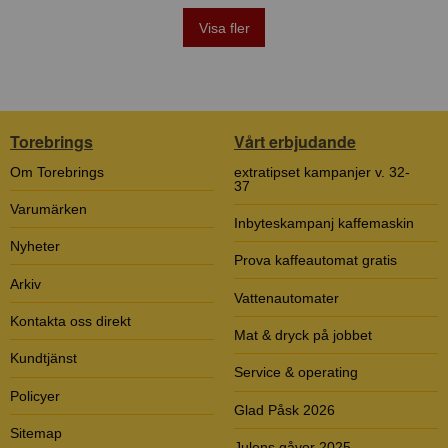
Visa fler
Torebrings
Vårt erbjudande
Om Torebrings
extratipset kampanjer v. 32-
37
Varumärken
Inbyteskampanj kaffemaskin
Nyheter
Prova kaffeautomat gratis
Arkiv
Vattenautomater
Kontakta oss direkt
Mat & dryck på jobbet
Kundtjänst
Service & operating
Policyer
Glad Påsk 2026
Sitemap
Julens gåvor 2025