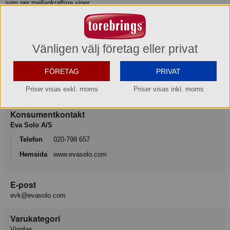
som ger mellankraftiga viner.
• Munblåst glas
Produktinformation
Vänligen välj företag eller privat
FÖRETAG
PRIVAT
Varumärke
Priser visas exkl. moms
Priser visas inkl. moms
Eva Solo
Konsumentkontakt
Eva Solo A/S
Telefon
020-798 657
Hemsida
www.evasolo.com
E-post
evk@evasolo.com
Varukategori
Vinglas