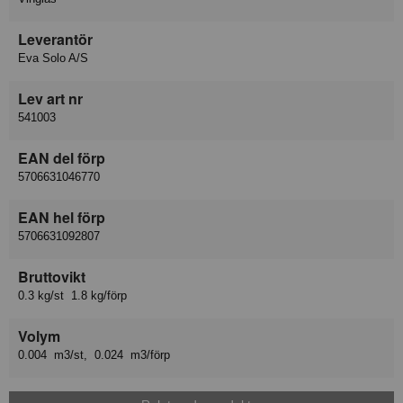
Leverantör
Eva Solo A/S
Lev art nr
541003
EAN del förp
5706631046770
EAN hel förp
5706631092807
Bruttovikt
0.3 kg/st 1.8 kg/förp
Volym
0.004 m3/st, 0.024 m3/förp