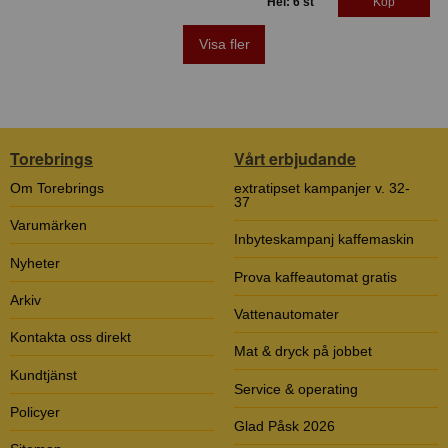
Hel: 6 st
Köp
Visa fler
Torebrings
Vårt erbjudande
Om Torebrings
extratipset kampanjer v. 32-
37
Varumärken
Inbyteskampanj kaffemaskin
Nyheter
Prova kaffeautomat gratis
Arkiv
Vattenautomater
Kontakta oss direkt
Mat & dryck på jobbet
Kundtjänst
Service & operating
Policyer
Glad Påsk 2026