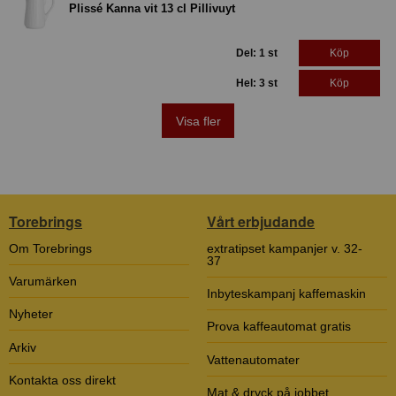
Plissé Kanna vit 13 cl Pillivuyt
Del: 1 st
Köp
Hel: 3 st
Köp
Visa fler
Torebrings
Vårt erbjudande
Om Torebrings
extratipset kampanjer v. 32-
37
Varumärken
Inbyteskampanj kaffemaskin
Nyheter
Prova kaffeautomat gratis
Arkiv
Vattenautomater
Kontakta oss direkt
Mat & dryck på jobbet