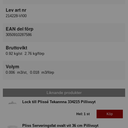
Lev art nr
214228-VI00
EAN del förp
3050910287586
Bruttovikt
0.92 kg/st 2.76 kg/förp
Volym
0.006 m3/st, 0.018 m3/förp
Liknande produkter
Lock till Plissé Tekannna 334215 Pillivuyt
Hel: 1 st
Köp
Pliss Serveringsfat ovalt vit 36 cm Pillivuyt