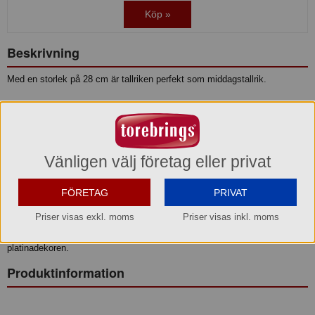
Köp »
Beskrivning
Med en storlek på 28 cm är tallriken perfekt som middagstallrik.
Färg: Vit / Platina
Material: Ugnsfast porslin
Diameter: 28 cm
Garanti: Livslång bruksgaranti, 2 års porslinsgaranti
Vänligen välj företag eller privat
Vienne Plissé är med sin fina patinadekor en exklusiv utgåva av den
klassiska Plissé-serien. Serien Vienne är uppkallad efter den lilla franska
FÖRETAG
PRIVAT
staden med samma namn, belägen söder om Lyon. Staden är omgiven
Priser visas exkl. moms
Priser visas inkl. moms
av solros- och vetefält samt vingårdar och ligger i vinregionen Côtes du
Rhône. Vienne Plissé tål ej maskindisk eftersom det sliter på
platinadekoren.
Produktinformation