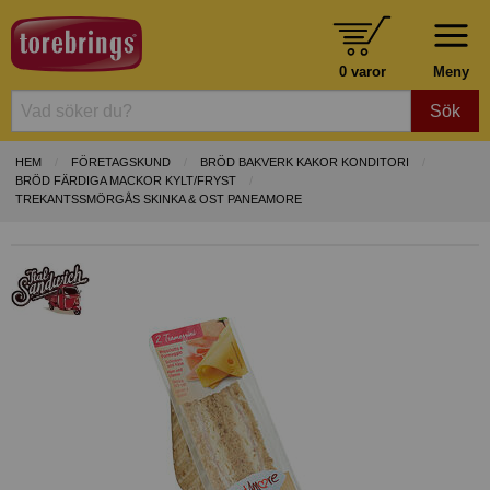
0 varor
Meny
Sök
HEM
FÖRETAGSKUND
BRÖD BAKVERK KAKOR KONDITORI
BRÖD FÄRDIGA MACKOR KYLT/FRYST
TREKANTSSMÖRGÅS SKINKA & OST PANEAMORE