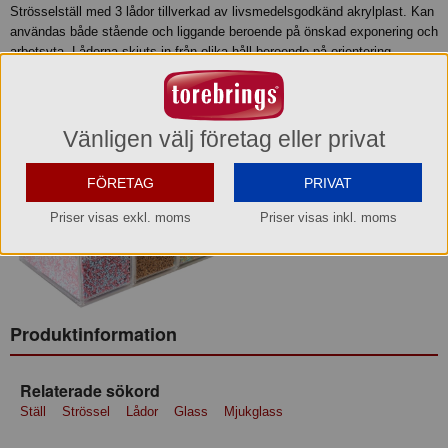
Strösselställ med 3 lådor tillverkad av livsmedelsgodkänd akrylplast. Kan
användas både stående och liggande beroende på önskad exponering och
arbetsyta. Lådorna skjuts in från olika håll beroende på orientering.
Höjd: 100 mm
Bredd: 295 mm
Djup: 210 mm
Vänligen välj företag eller privat
Vikt: 2,4 kg
FÖRETAG
PRIVAT
Priser visas exkl. moms
Priser visas inkl. moms
Produktinformation
Relaterade sökord
Ställ
Strössel
Lådor
Glass
Mjukglass