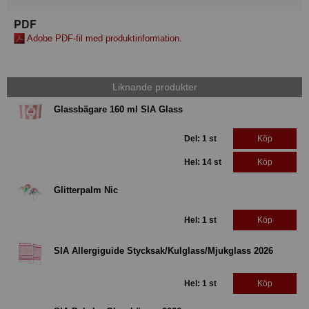
PDF
Adobe PDF-fil med produktinformation.
Liknande produkter
Glassbägare 160 ml SIA Glass
Del: 1 st
Köp
Hel: 14 st
Köp
Glitterpalm Nic
Hel: 1 st
Köp
SIA Allergiguide Stycksak/Kulglass/Mjukglass 2026
Hel: 1 st
Köp