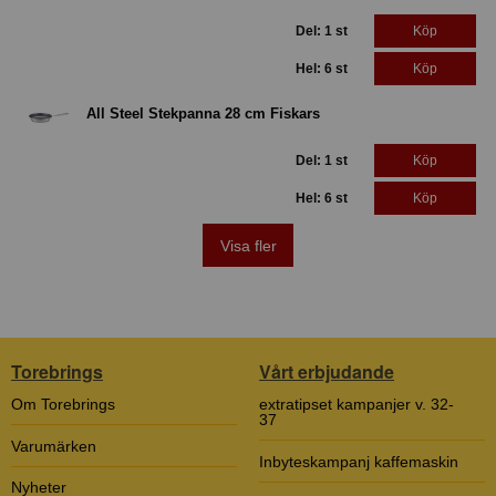
Del: 1 st
Köp
Hel: 6 st
Köp
All Steel Stekpanna 28 cm Fiskars
Del: 1 st
Köp
Hel: 6 st
Köp
Visa fler
Torebrings
Vårt erbjudande
Om Torebrings
extratipset kampanjer v. 32-
37
Varumärken
Inbyteskampanj kaffemaskin
Nyheter