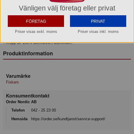
Non-Stick stekpanna 24 cm, Hard Face älskar en utmaning!
Vänligen välj företag eller privat
Lättanvända kok-och stekkärl som klarar krävande matlagning och höga
temperturer. Ceratec Superior beläggning med enastående non-stick-
FÖRETAG
PRIVAT
egenskaper och perfekt för höga temperaturer.
Priser visas exkl. moms
Priser visas inkl. moms
• Keramisk beläggning - ett enkelt val för matlagning.
• Kropp av 100% återvunnen aluminium.
Produktinformation
Varumärke
Fiskars
Konsumentkontakt
Order Nordic AB
Telefon
042 - 25 23 00
Hemsida
https://order.se/kundtjanst/service-support/