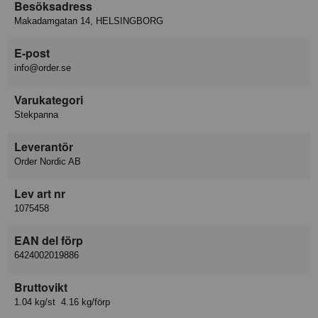
Besöksadress
Makadamgatan 14, HELSINGBORG
E-post
info@order.se
Varukategori
Stekpanna
Leverantör
Order Nordic AB
Lev art nr
1075458
EAN del förp
6424002019886
Bruttovikt
1.04 kg/st 4.16 kg/förp