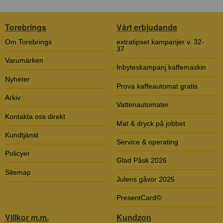
Torebrings
Vårt erbjudande
Om Torebrings
extratipset kampanjer v. 32-
37
Varumärken
Inbyteskampanj kaffemaskin
Nyheter
Prova kaffeautomat gratis
Arkiv
Vattenautomater
Kontakta oss direkt
Mat & dryck på jobbet
Kundtjänst
Service & operating
Policyer
Glad Påsk 2026
Sitemap
Julens gåvor 2025
PresentCard©
Villkor m.m.
Kundzon