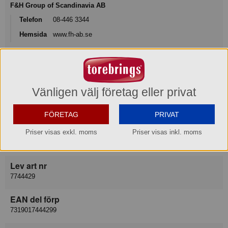
F&H Group of Scandinavia AB
Telefon
08-446 3344
Hemsida
www.fh-ab.se
E-post
info@fh-group.se
Vänligen välj företag eller privat
Varukategori
Kniv
FÖRETAG
PRIVAT
Leverantör
Priser visas exkl. moms
Priser visas inkl. moms
F&H Group of Scandinavia AB
Lev art nr
7744429
EAN del förp
7319017444299