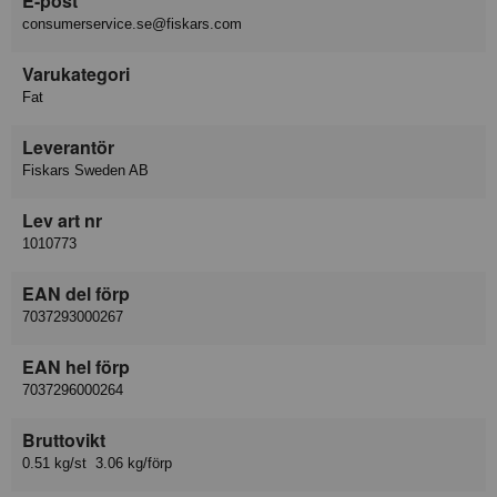
E-post
consumerservice.se@fiskars.com
Varukategori
Fat
Leverantör
Fiskars Sweden AB
Lev art nr
1010773
EAN del förp
7037293000267
EAN hel förp
7037296000264
Bruttovikt
0.51 kg/st 3.06 kg/förp