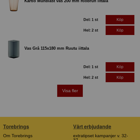
Kartio Munblåst vas 200 mm Riobrun iittala
Del: 1 st
Köp
Hel: 2 st
Köp
Vas Grå 115x180 mm Ruutu iittala
Del: 1 st
Köp
Hel: 2 st
Köp
Visa fler
Torebrings
Vårt erbjudande
Om Torebrings
extratipset kampanjer v. 32-
37