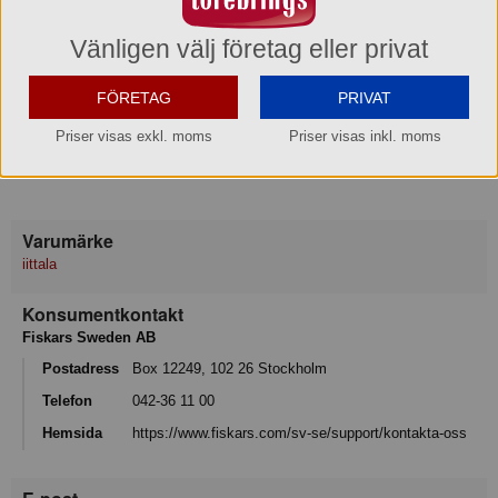
Vänligen välj företag eller privat
Köp »
FÖRETAG
PRIVAT
Produktinformation
Priser visas exkl. moms
Priser visas inkl. moms
Design: Timo Sarpaneva 1960
Varumärke
iittala
Konsumentkontakt
Fiskars Sweden AB
Postadress
Box 12249, 102 26 Stockholm
Telefon
042-36 11 00
Hemsida
https://www.fiskars.com/sv-se/support/kontakta-oss