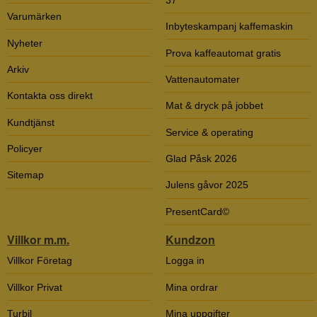
Varumärken
Inbyteskampanj kaffemaskin
Nyheter
Prova kaffeautomat gratis
Arkiv
Vattenautomater
Kontakta oss direkt
Mat & dryck på jobbet
Kundtjänst
Service & operating
Policyer
Glad Påsk 2026
Sitemap
Julens gåvor 2025
PresentCard©
Villkor m.m.
Kundzon
Villkor Företag
Logga in
Villkor Privat
Mina ordrar
Turbil
Mina uppgifter