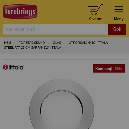
0 varor
Meny
Sök
HEM
FÖRETAGSKUND
GLAS
UTFÖRSÄLJNING IITTALA
STEEL FAT 26 CM SARPANEVA IITTALA
Kampanj! -35%