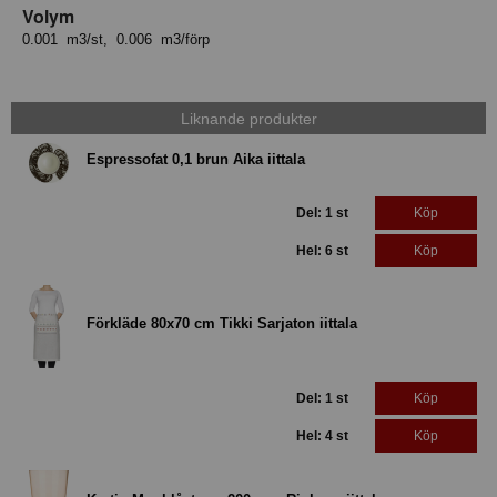
Volym
0.001 m3/st, 0.006 m3/förp
Liknande produkter
Espressofat 0,1 brun Aika iittala
Del: 1 st
Köp
Hel: 6 st
Köp
Förkläde 80x70 cm Tikki Sarjaton iittala
Del: 1 st
Köp
Hel: 4 st
Köp