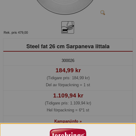
Rek. pris 479,00
Steel fat 26 cm Sarpaneva iittala
300026
184,99 kr
(Tidigare pris: 184,99 kr)
Del av förpackning =
1 st
1.109,94 kr
(Tidigare pris: 1.109,94 kr)
Hel förpackning =
6*1 st
Kampanjinfo »
Lager: 4 del av förp.
Utgår när slutsåld