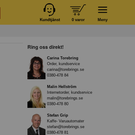
Kundtjänst
0 varor
Meny
Ring oss direkt!
Carina Torebring
Order, kundservice
carina@torebrings.se
0380-478 84
Malin Hellström
Internetorder, kundservice
malin@torebrings.se
0380-478 80
Stefan Grip
Kaffe- Varuautomater
stefan@torebrings.se
0380-478 81