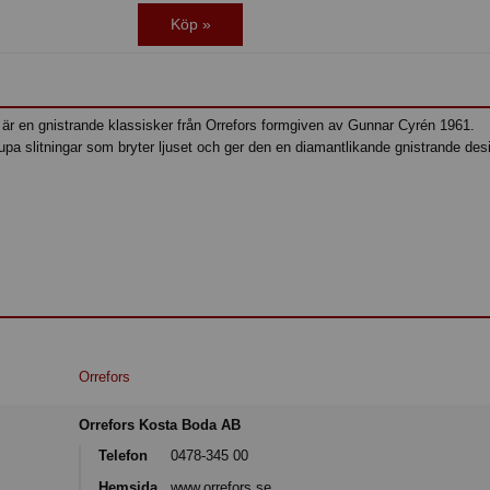
Köp »
 är en gnistrande klassisker från Orrefors formgiven av Gunnar Cyrén 1961.
a slitningar som bryter ljuset och ger den en diamantlikande gnistrande des
Orrefors
Orrefors Kosta Boda AB
Telefon
0478-345 00
Hemsida
www.orrefors.se