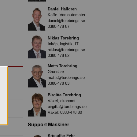
Daniel Hallgren
Kaffe- Varuautomater
daniel@torebrings.se
0380-478 87
Niklas Torebring
Inköp, logistik, IT
niklas@torebrings.se
0380-478 82
Matts Torebring
Grundare
matts@torebrings.se
0380-478 83
Birgitta Torebring
Växel, ekonomi
birgitta@torebrings.se
Växel:
0380-478 80
Support Maskiner
Kristoffer Fyhr