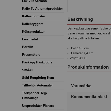
Lax Vilt Serrano
Kaffe Te Automatprodukter
Kaffeautomater
Beskrivning
Kaffebryggare
Den vackra glasserien Sofiero
Köksprodukter
Serien kommer med vackra djup
alla högtidliga tillfällen.
Livsmedel
Porslin
• Höjd 14,5 cm
• Diameter 7,4 cm
Presentkort
• Volym 41 cl
Påskägg Påskgodis
Produktinformation
Små-el
Städ Rengöring Kem
Varumärke
Tillbehör Automater
Torkpapper Tejp
Konsumentkontakt
Emballage
Uteprodukter Fiskars