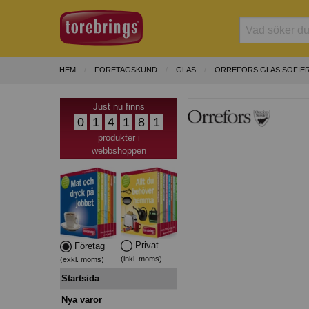
HEM
FÖRETAGSKUND
GLAS
ORREFORS GLAS SOFIE
Just nu finns
0
1
4
1
8
1
produkter i
webbshoppen
Privat
Företag
(inkl. moms)
(exkl. moms)
Startsida
Nya varor