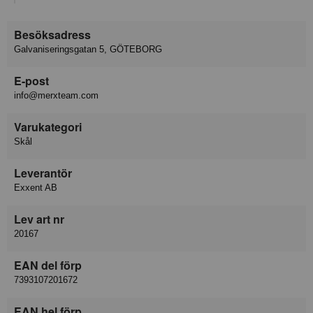
Besöksadress
Galvaniseringsgatan 5, GÖTEBORG
E-post
info@merxteam.com
Varukategori
Skål
Leverantör
Exxent AB
Lev art nr
20167
EAN del förp
7393107201672
EAN hel förp