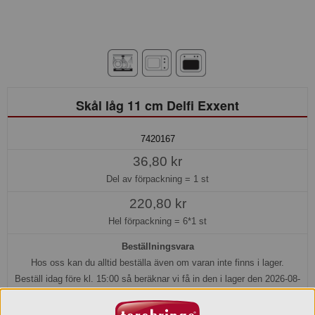
Skål låg 11 cm Delfi Exxent
7420167
36,80 kr
Del av förpackning =
1 st
220,80 kr
Hel förpackning =
6*1 st
Beställningsvara
Hos oss kan du alltid beställa även om varan inte finns i lager.
Beställ idag före kl. 15:00 så beräknar vi få in den i lager den 2026-08-
19.
Transporttid till Dig som kund tillkommer.