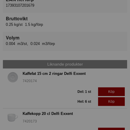
17393107201679
Bruttovikt
0.25 kg/st 1.5 kg/förp
Volym
0.004 m3/st, 0.024 m3/förp
Liknande produkter
Kaffefat 15 cm 2 ringar Delfi Exxent
7420174
Del: 1 st
Köp
Hel: 6 st
Köp
Kaffekopp 20 cl Delfi Exxent
7420173