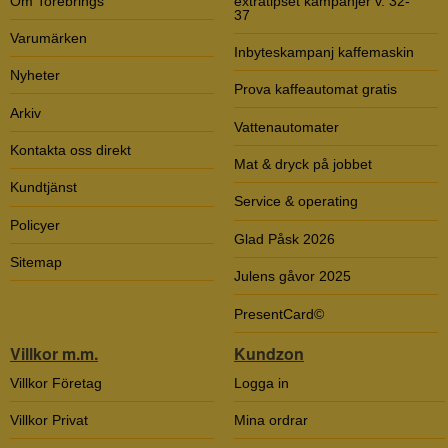
Om Torebrings
extratipset kampanjer v. 32-
37
Varumärken
Inbyteskampanj kaffemaskin
Nyheter
Prova kaffeautomat gratis
Arkiv
Vattenautomater
Kontakta oss direkt
Mat & dryck på jobbet
Kundtjänst
Service & operating
Policyer
Glad Påsk 2026
Sitemap
Julens gåvor 2025
PresentCard©
Villkor m.m.
Kundzon
Villkor Företag
Logga in
Villkor Privat
Mina ordrar