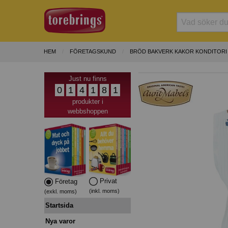
HEM
FÖRETAGSKUND
BRÖD BAKVERK KAKOR KONDITORI
Just nu finns
0
1
4
1
8
1
produkter i
webbshoppen
Privat
Företag
(inkl. moms)
(exkl. moms)
Startsida
Nya varor