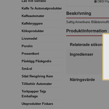
Lax Vilt Serrano
OBS! Frys
Kaffe Te Automatprodukter
Beskrivning
Kaffeautomater
Saftig Amerikans Blåbärsmuffin
Kaffebryggare
Produktinformation
Köksprodukter
Livsmedel
Relaterade sökord
Porslin
Ingredienser
Presentkort
Påskägg Påskgodis
Små-el
Städ Rengöring Kem
Näringsvärde
Tillbehör Automater
Torkpapper Tejp
Emballage
Uteprodukter Fiskars