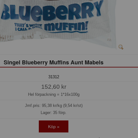
Singel Blueberry Muffins Aunt Mabels
31312
152,60 kr
Hel förpackning =
1*16x100g
Jmf.pris:
95,38
kr/kg (9,54 kr/st)
Lager: 35 förp.
Köp »