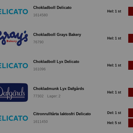
Chokladboll Delicato
Hel: 1 st
1614580
Chokladboll Grays Bakery
Hel: 1 st
76790
Chokladboll Lyx Delicato
Hel: 1 st
161096
Chokladmunk Lyx Dafgårds
Hel: 1 st
77302 Lager: 2
Del: 1 st
Citronrulltårta laktosfri Delicato
1611450
Hel: 5 st