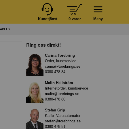
Kundtjänst
0 varor
Meny
MABELS
Ring oss direkt!
Carina Torebring
Order, kundservice
carina@torebrings.se
0380-478 84
Malin Hellström
Internetorder, kundservice
malin@torebrings.se
0380-478 80
Stefan Grip
Kaffe- Varuautomater
stefan@torebrings.se
0380-478 81