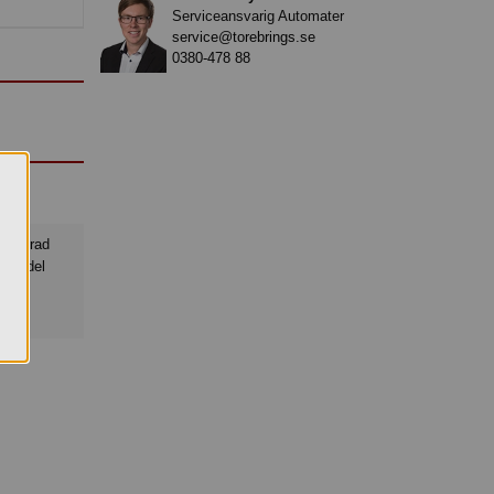
Serviceansvarig Automater
service@torebrings.se
0380-478 88
gsmedel