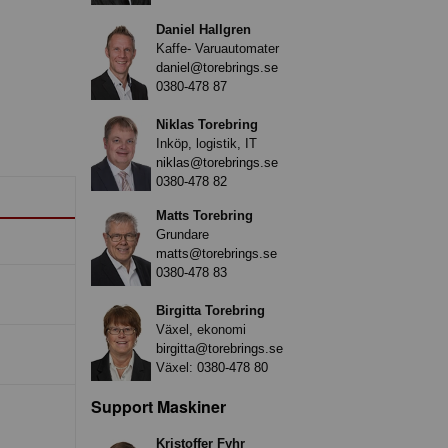
Daniel Hallgren
Kaffe- Varuautomater
daniel@torebrings.se
0380-478 87
Niklas Torebring
Inköp, logistik, IT
niklas@torebrings.se
0380-478 82
Matts Torebring
Grundare
matts@torebrings.se
0380-478 83
Birgitta Torebring
Växel, ekonomi
birgitta@torebrings.se
Växel:
0380-478 80
Support Maskiner
Kristoffer Fyhr