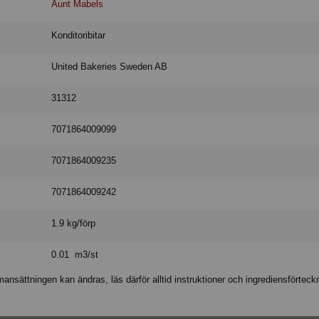
Aunt Mabels
Konditoribitar
United Bakeries Sweden AB
31312
7071864009099
7071864009235
7071864009242
1.9 kg/förp
0.01 m3/st
nsättningen kan ändras, läs därför alltid instruktioner och ingrediensförteck