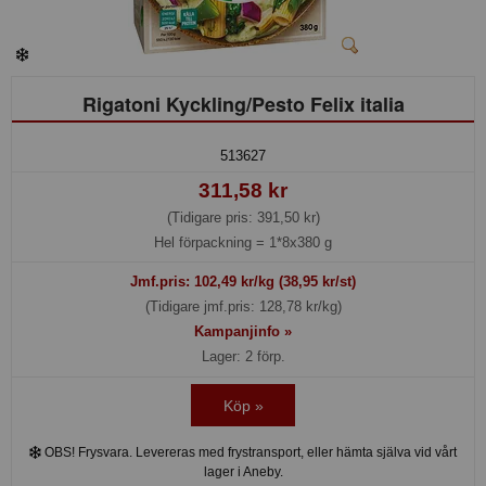
Rigatoni Kyckling/Pesto Felix italia
513627
311,58 kr
(Tidigare pris: 391,50 kr)
Hel förpackning =
1*8x380 g
Jmf.pris:
102,49
kr/kg (38,95 kr/st)
(Tidigare jmf.pris: 128,78 kr/kg)
Kampanjinfo »
Lager: 2 förp.
Köp »
OBS! Frysvara. Levereras med frystransport, eller hämta själva vid vårt
lager i Aneby.