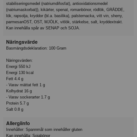
stabiliseringsmedel (natriumdifosfat), antioxidationsmedel
(natriumaskorbat)), kikärter, spenat, romanbönor, rödlök, GRÄDDE,
lök, rapsolja, kryddor (bl.a. basilika), palsternacka, vitt vin, sherry,
parmesanOST, OST, MJÖLK, vitlök, stärkelse, salt, kryddextrakt.
Kan innehålla spår av SENAP och SOJA.
Näringsvärde
Basmängdsdeklaration: 100 Gram
Näringsvärden:
Energi 550 kJ
Energi 130 kcal
Fett 4.4 g
- Varav mättat fett 1 g
Kolhydrat 16 g
- Varav sockerarter 1.7 g
Protein 5.7 g
Salt 0.8 g
Allergiinfo
Innehåller: Spannmål som innehåller gluten
Kan innehålla: Sojabönor