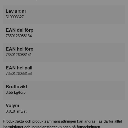
Lev art nr
510003627
EAN del förp
7350126088134
EAN hel förp
7350126088141
EAN hel pall
7350126088158
Bruttovikt
3.55 kg/förp
Volym
0.018 m3/st
Produktfakta och produktsammansättningen kan ändras, läs därför alltid
instruktioner och ingrediensförteckningen på förpackningen.