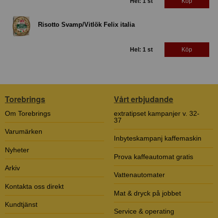
Hel: 1 st
Köp
Risotto Svamp/Vitlök Felix italia
Hel: 1 st
Köp
Torebrings
Vårt erbjudande
Om Torebrings
extratipset kampanjer v. 32-
37
Varumärken
Inbyteskampanj kaffemaskin
Nyheter
Prova kaffeautomat gratis
Arkiv
Vattenautomater
Kontakta oss direkt
Mat & dryck på jobbet
Kundtjänst
Service & operating