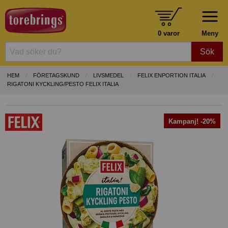
0 varor
Meny
Sök
HEM
FÖRETAGSKUND
LIVSMEDEL
FELIX ENPORTION ITALIA
RIGATONI KYCKLING/PESTO FELIX ITALIA
Kampanj! -20%