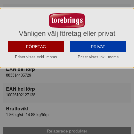
Varukategori
Dricksglas
Leverantör
Vänligen välj företag eller privat
Exxent AB
FÖRETAG
PRIVAT
Lev art nr
52773
Priser visas exkl. moms
Priser visas inkl. moms
EAN del förp
883314405729
EAN hel förp
10026102127138
Bruttovikt
1.86 kg/st 14.88 kg/förp
Relaterade produkter