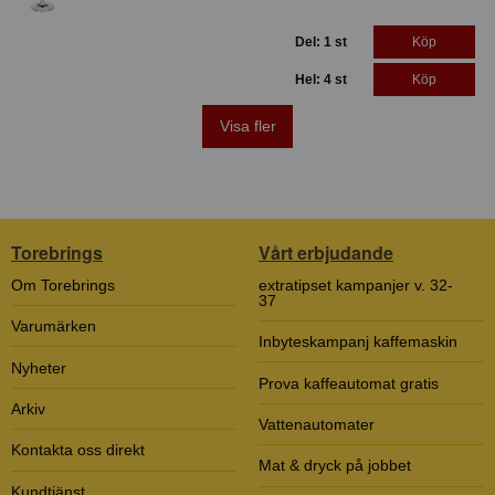
Del: 1 st
Köp
Hel: 4 st
Köp
Visa fler
Torebrings
Vårt erbjudande
Om Torebrings
extratipset kampanjer v. 32-
37
Varumärken
Inbyteskampanj kaffemaskin
Nyheter
Prova kaffeautomat gratis
Arkiv
Vattenautomater
Kontakta oss direkt
Mat & dryck på jobbet
Kundtjänst