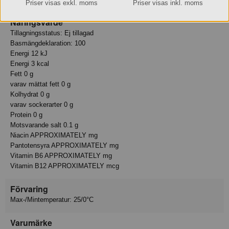
Priser visas exkl. moms
Priser visas inkl. moms
Näringsvärde
Tillagningsstatus: Ej tillagad
Basmängdeklaration: 100
Energi 12 kJ
Energi 3 kcal
Fett 0 g
varav mättat fett 0 g
Kolhydrat 0 g
varav sockerarter 0 g
Protein 0 g
Motsvarande salt 0.1 g
Niacin APPROXIMATELY mg
Pantotensyra APPROXIMATELY mg
Vitamin B6 APPROXIMATELY mg
Vitamin B12 APPROXIMATELY mcg
Förvaring
Max-/Mintemperatur: 25/0°C
Varumärke