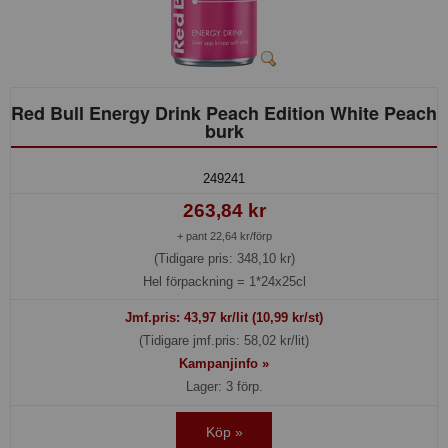
Red Bull Energy Drink Peach Edition White Peach
burk
249241
263,84 kr
+ pant 22,64 kr/förp
(Tidigare pris: 348,10 kr)
Hel förpackning =
1*24x25cl
Jmf.pris:
43,97
kr/lit (10,99 kr/st)
(Tidigare jmf.pris: 58,02 kr/lit)
Kampanjinfo »
Lager: 3 förp.
Köp »