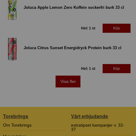
Joluca Apple Lemon Zero Koffein sockerfri burk 33 cl
Hel: 1 st
Köp
Joluca Citrus Sunset Energidryck Protein burk 33 cl
Hel: 1 st
Köp
Visa fler
Torebrings
Vårt erbjudande
Om Torebrings
extratipset kampanjer v. 32-
37