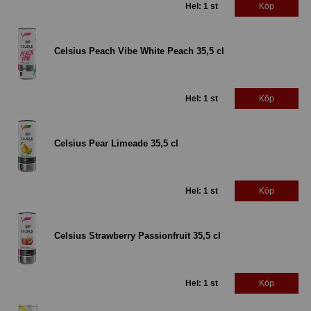
Hel: 1 st
Köp
Celsius Peach Vibe White Peach 35,5 cl
Hel: 1 st
Köp
Celsius Pear Limeade 35,5 cl
Hel: 1 st
Köp
Celsius Strawberry Passionfruit 35,5 cl
Hel: 1 st
Köp