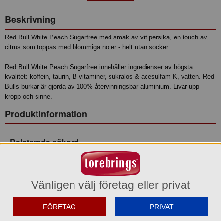
Beskrivning
Red Bull White Peach Sugarfree med smak av vit persika, en touch av
citrus som toppas med blommiga noter - helt utan socker.
Red Bull White Peach Sugarfree innehåller ingredienser av högsta
kvalitet: koffein, taurin, B-vitaminer, sukralos & acesulfam K, vatten. Red
Bulls burkar är gjorda av 100% återvinningsbar aluminium. Livar upp
kropp och sinne.
Produktinformation
Relaterade sökord
Redbull
Energidryck
Koffein
Taurin
Vitamin
b6
b12
Läsk
Vingar
Persika
Ingredienser
Vänligen välj företag eller privat
Ingredienser: vatten, syra (citronsyra), kolsyra, taurin(0,4 %),
surhetsreglerande medel (natriumcitrater), sötningsmedel (sukralos,
FÖRETAG
PRIVAT
acesulfam K), koffein (0,03 %), vitaminer (niacin,pantotensyra, B6,
B12), aromer, förtjockningsmedel (xantangummi).