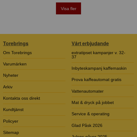
Visa fler
Torebrings
Vårt erbjudande
Om Torebrings
extratipset kampanjer v. 32-
37
Varumärken
Inbyteskampanj kaffemaskin
Nyheter
Prova kaffeautomat gratis
Arkiv
Vattenautomater
Kontakta oss direkt
Mat & dryck på jobbet
Kundtjänst
Service & operating
Policyer
Glad Påsk 2026
Sitemap
Julens gåvor 2025