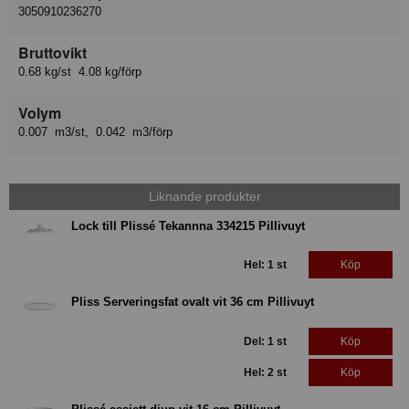
3050910236270
Bruttovikt
0.68 kg/st 4.08 kg/förp
Volym
0.007 m3/st, 0.042 m3/förp
Liknande produkter
Lock till Plissé Tekannna 334215 Pillivuyt
Hel: 1 st
Köp
Pliss Serveringsfat ovalt vit 36 cm Pillivuyt
Del: 1 st
Köp
Hel: 2 st
Köp