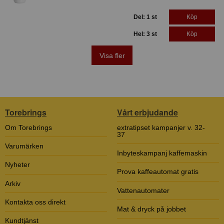
Del: 1 st
Köp
Hel: 3 st
Köp
Visa fler
Torebrings
Vårt erbjudande
Om Torebrings
extratipset kampanjer v. 32-
37
Varumärken
Inbyteskampanj kaffemaskin
Nyheter
Prova kaffeautomat gratis
Arkiv
Vattenautomater
Kontakta oss direkt
Mat & dryck på jobbet
Kundtjänst