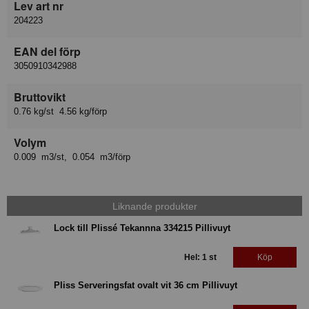
Lev art nr
204223
EAN del förp
3050910342988
Bruttovikt
0.76 kg/st 4.56 kg/förp
Volym
0.009 m3/st, 0.054 m3/förp
Liknande produkter
Lock till Plissé Tekannna 334215 Pillivuyt
Hel: 1 st
Köp
Pliss Serveringsfat ovalt vit 36 cm Pillivuyt