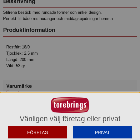
Beskrivning
Stilrena bestick med rundade former och enkel design.
Perfekt till både restauranger och middagsbjudningar hemma.
Produktinformation
Rostfritt 18/0
Tjocklek: 2.5 mm
Längd: 200 mm
Vikt: 53 gr
Varumärke
Exxent
Konsumentkontakt
Merx Team AB
Vänligen välj företag eller privat
Telefon
031-50 67 00
Hemsida
www.merxteam.com
FÖRETAG
PRIVAT