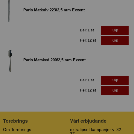
Paris Matkniv 223/2,5 mm Exxent
Del: 1 st
Köp
Hel: 12 st
Köp
Paris Matsked 200/2,5 mm Exxent
Del: 1 st
Köp
Hel: 12 st
Köp
Torebrings
Vårt erbjudande
Om Torebrings
extratipset kampanjer v. 32-
37