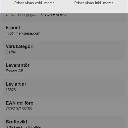
Priser visas exkl. moms
Priser visas inkl. moms
Besöksadress
Galvaniseringsgatan 5, GÖTEBORG
E-post
info@merxteam.com
Varukategori
Gaffel
Leverantör
Exxent AB
Lev art nr
13326
EAN del förp
7393107133263
Bruttovikt
0.05 kg/st 0.6 kg/förp