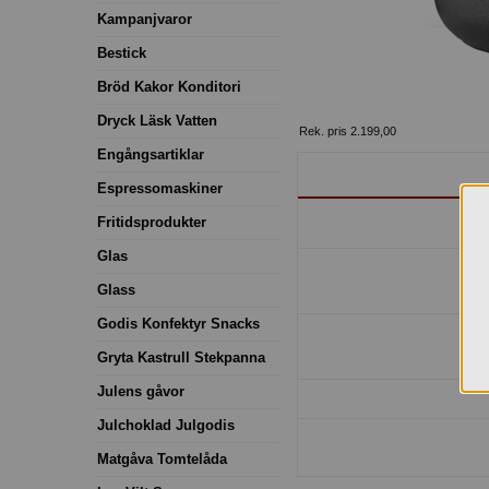
Kampanjvaror
Bestick
Bröd Kakor Konditori
Dryck Läsk Vatten
Rek. pris 2.199,00
Engångsartiklar
Espressomaskiner
Fritidsprodukter
Glas
Glass
Godis Konfektyr Snacks
Gryta Kastrull Stekpanna
Julens gåvor
Julchoklad Julgodis
Matgåva Tomtelåda