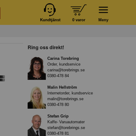
Kundtjänst
0 varor
Meny
O
Ring oss direkt!
Carina Torebring
Order, kundservice
carina@torebrings.se
0380-478 84
Malin Hellström
Internetorder, kundservice
malin@torebrings.se
0380-478 80
Stefan Grip
Kaffe- Varuautomater
stefan@torebrings.se
0380-478 81