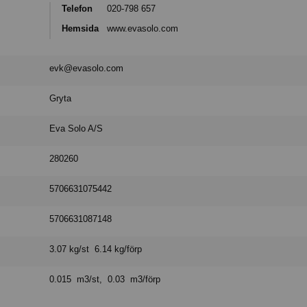
Telefon
020-798 657
Hemsida
www.evasolo.com
evk@evasolo.com
Gryta
Eva Solo A/S
280260
5706631075442
5706631087148
3.07 kg/st 6.14 kg/förp
0.015 m3/st, 0.03 m3/förp