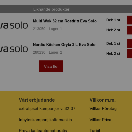
Liknande produkter
Del: 1 st
Multi Wok 32 cm Rostfritt Eva Solo
213050 Lager: 1
Hel: 2 st
Del: 1 st
Nordic Kitchen Gryta 3 L Eva Solo
280230 Lager: 2
Hel: 2 st
Visa fler
Vårt erbjudande
Villkor m.m.
extratipset kampanjer v. 32-37
Villkor Företag
Inbyteskampanj kaffemaskin
Villkor Privat
Prova kaffeautomat gratis
Turbil