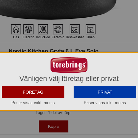
Nordic Kitchen Gryta 6 L Eva Solo
280260
1.369,90 kr
Vänligen välj företag eller privat
Del av förpackning =
1 st
FÖRETAG
PRIVAT
2.739,80 kr
Hel förpackning =
2*1 st
Priser visas exkl. moms
Priser visas inkl. moms
Lager: 1 del av förp.
Köp »