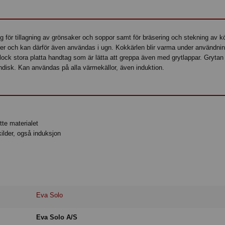
ig för tillagning av grönsaker och soppor samt för bräsering och stekning av k
rer och kan därför även användas i ugn. Kokkärlen blir varma under användni
tlock stora platta handtag som är lätta att greppa även med grytlappar. Grytan
indisk. Kan användas på alla värmekällor, även induktion.
tte materialet
ilder, også induksjon
Eva Solo
Eva Solo A/S