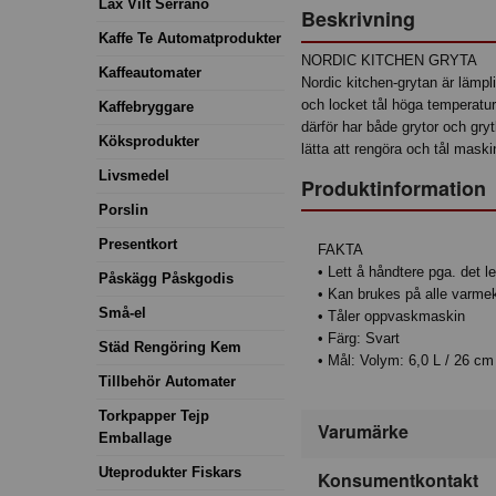
Lax Vilt Serrano
Beskrivning
Kaffe Te Automatprodukter
NORDIC KITCHEN GRYTA
Kaffeautomater
Nordic kitchen-grytan är lämpl
och locket tål höga temperatu
Kaffebryggare
därför har både grytor och gry
Köksprodukter
lätta att rengöra och tål mask
Livsmedel
Produktinformation
Porslin
Presentkort
FAKTA
• Lett å håndtere pga. det le
Påskägg Påskgodis
• Kan brukes på alle varmek
Små-el
• Tåler oppvaskmaskin
• Färg: Svart
Städ Rengöring Kem
• Mål: Volym: 6,0 L / 26 cm
Tillbehör Automater
Torkpapper Tejp
Varumärke
Emballage
Uteprodukter Fiskars
Konsumentkontakt