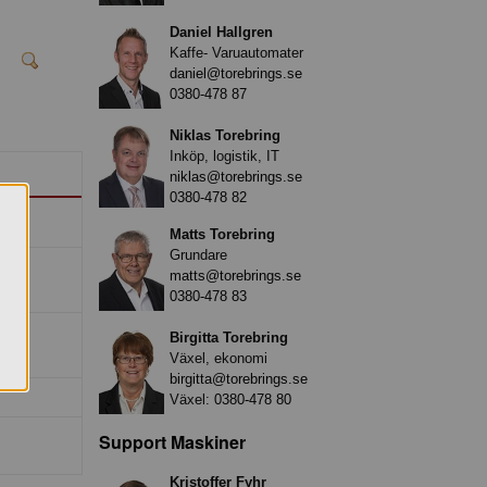
Daniel Hallgren
Kaffe- Varuautomater
daniel@torebrings.se
0380-478 87
Niklas Torebring
Inköp, logistik, IT
niklas@torebrings.se
0380-478 82
Matts Torebring
Grundare
matts@torebrings.se
0380-478 83
Birgitta Torebring
Växel, ekonomi
birgitta@torebrings.se
Växel:
0380-478 80
Support Maskiner
Kristoffer Fyhr