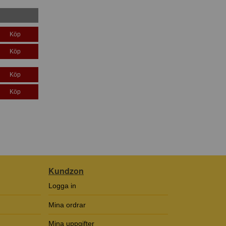
Köp
Köp
Köp
Köp
Kundzon
Logga in
Mina ordrar
Mina uppgifter