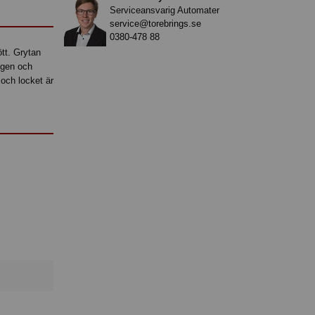
Serviceansvarig Automater
service@torebrings.se
0380-478 88
ött. Grytan
ngen och
 och locket är