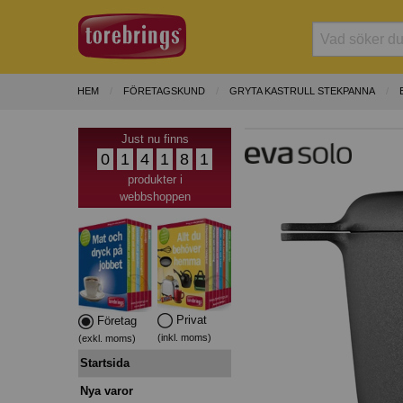
HEM
FÖRETAGSKUND
GRYTA KASTRULL STEKPANNA
Just nu finns
0
1
4
1
8
1
produkter i
webbshoppen
Privat
Företag
(inkl. moms)
(exkl. moms)
Startsida
Nya varor