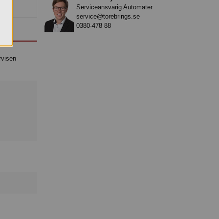
Serviceansvarig Automater
service@torebrings.se
0380-478 88
rvisen