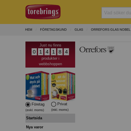
HEM
FÖRETAGSKUND
GLAS
ORREFORS GLAS NOBEL
Just nu finns
0
1
4
1
8
4
produkter i
webbshoppen
Privat
Företag
(inkl. moms)
(exkl. moms)
Startsida
Nya varor