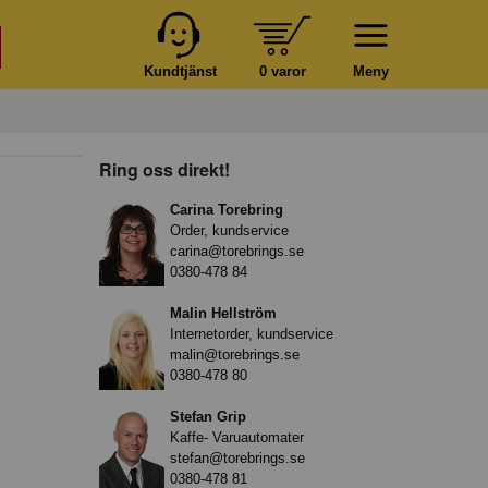
Kundtjänst
0 varor
Meny
Ring oss direkt!
Carina Torebring
Order, kundservice
carina@torebrings.se
0380-478 84
Malin Hellström
Internetorder, kundservice
malin@torebrings.se
0380-478 80
Stefan Grip
Kaffe- Varuautomater
stefan@torebrings.se
0380-478 81