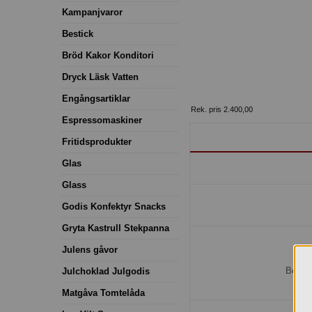
Kampanjvaror
Bestick
Bröd Kakor Konditori
Dryck Läsk Vatten
Engångsartiklar
Rek. pris 2.400,00
Espressomaskiner
Fritidsprodukter
Glas
Glass
Godis Konfektyr Snacks
Gryta Kastrull Stekpanna
Julens gåvor
H
Bestäl
Julchoklad Julgodis
Matgåva Tomtelåda