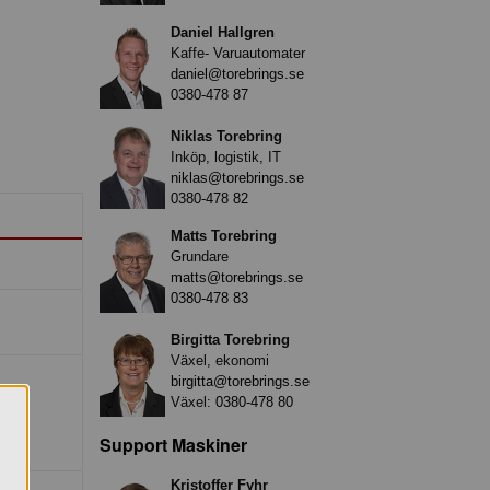
Daniel Hallgren
Kaffe- Varuautomater
daniel@torebrings.se
0380-478 87
Niklas Torebring
Inköp, logistik, IT
niklas@torebrings.se
0380-478 82
Matts Torebring
Grundare
matts@torebrings.se
0380-478 83
Birgitta Torebring
Växel, ekonomi
birgitta@torebrings.se
Växel:
0380-478 80
Support Maskiner
Kristoffer Fyhr