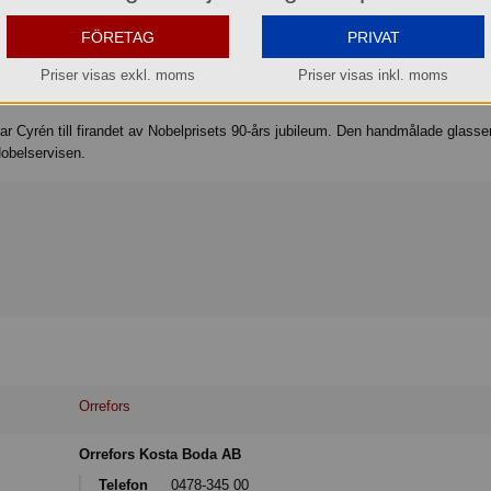
Köp »
FÖRETAG
PRIVAT
Priser visas exkl. moms
Priser visas inkl. moms
r Cyrén till firandet av Nobelprisets 90-års jubileum. Den handmålade glasse
Nobelservisen.
Orrefors
Orrefors Kosta Boda AB
Telefon
0478-345 00