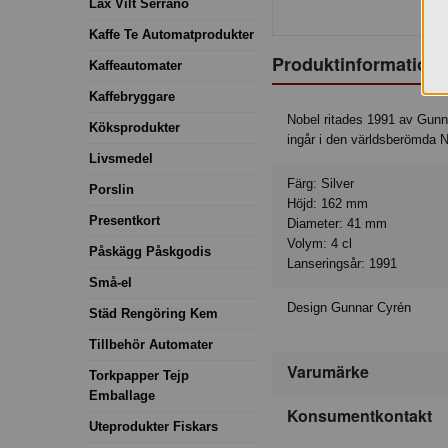
Lax Vilt Serrano
Kaffe Te Automatprodukter
Produktinformation
Kaffeautomater
Kaffebryggare
Nobel ritades 1991 av Gunna
Köksprodukter
ingår i den världsberömda 
Livsmedel
Färg: Silver
Porslin
Höjd: 162 mm
Presentkort
Diameter: 41 mm
Volym: 4 cl
Påskägg Påskgodis
Lanseringsår: 1991
Små-el
Design Gunnar Cyrén
Städ Rengöring Kem
Tillbehör Automater
Varumärke
Torkpapper Tejp
Emballage
Konsumentkontakt
Uteprodukter Fiskars