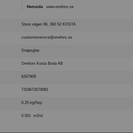
Hemsida
www.orrefors.se
Stora vägen 96, 360 52 KOSTA
customerservice@orrefors.se
Snapsglas
Orrefors Kosta Boda AB
6267908
7319672679081
0.25 kg/förp
0.001 m3/st