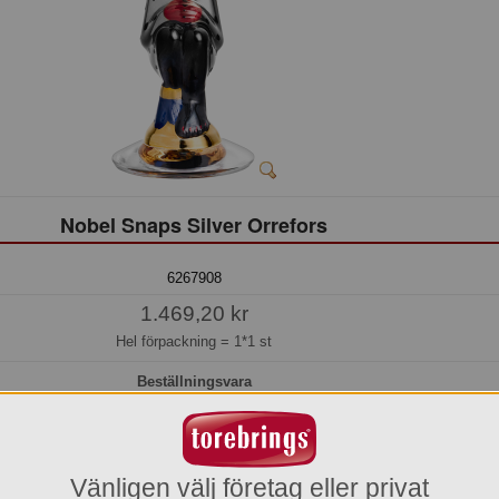
Nobel Snaps Silver Orrefors
6267908
1.469,20 kr
Hel förpackning =
1*1 st
Beställningsvara
os oss kan du alltid beställa även om varan inte finns i lager.
l idag före kl. 15:00 så beräknar vi få in den i lager den 2026-08-13.
Transporttid till Dig som kund tillkommer.
Vänligen välj företag eller privat