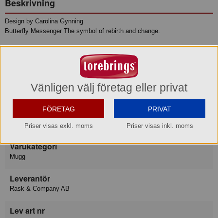
Beskrivning
Design by Carolina Gynning
Butterfly Messenger The symbol of rebirth and change.
Mugg Volym: ca. 40 cl
Handdisk, Ej Micro
Produktinformation
Vänligen välj företag eller privat
FÖRETAG
PRIVAT
Varumärke
Carolina Gynning
Priser visas exkl. moms
Priser visas inkl. moms
Varukategori
Mugg
Leverantör
Rask & Company AB
Lev art nr