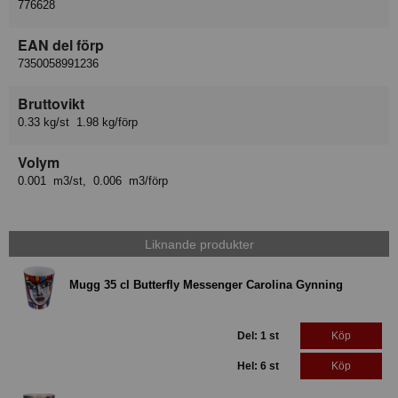
776628
EAN del förp
7350058991236
Bruttovikt
0.33 kg/st 1.98 kg/förp
Volym
0.001 m3/st, 0.006 m3/förp
Liknande produkter
Mugg 35 cl Butterfly Messenger Carolina Gynning
Del: 1 st
Köp
Hel: 6 st
Köp