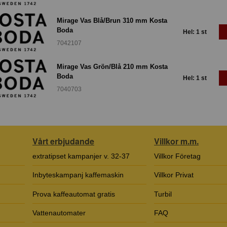
Mirage Vas Blå/Brun 310 mm Kosta
Boda
Hel: 1 st
7042107
Mirage Vas Grön/Blå 210 mm Kosta
Boda
Hel: 1 st
7040703
Vårt erbjudande
Villkor m.m.
extratipset kampanjer v. 32-37
Villkor Företag
Inbyteskampanj kaffemaskin
Villkor Privat
Prova kaffeautomat gratis
Turbil
Vattenautomater
FAQ