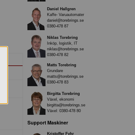
Daniel Hallgren
Kaffe- Varuautomater
daniel@torebrings.se
0380-478 87
Niklas Torebring
Inköp, logistik, IT
niklas@torebrings.se
0380-478 82
Matts Torebring
Grundare
matts@torebrings.se
0380-478 83
Birgitta Torebring
Växel, ekonomi
birgitta@torebrings.se
Växel:
0380-478 80
Support Maskiner
Kristoffer Fyhr