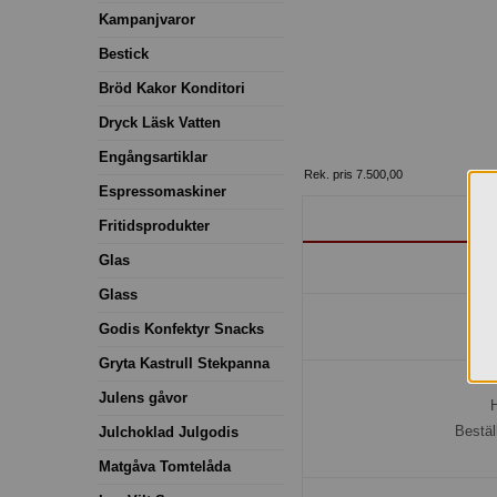
Kampanjvaror
Bestick
Bröd Kakor Konditori
Dryck Läsk Vatten
Engångsartiklar
Rek. pris 7.500,00
Espressomaskiner
Mi
Fritidsprodukter
Glas
Glass
Godis Konfektyr Snacks
Gryta Kastrull Stekpanna
Julens gåvor
H
Bestäl
Julchoklad Julgodis
Matgåva Tomtelåda