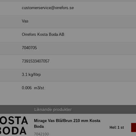
customerservice@orrefors.se
Vas
Orrefors Kosta Boda AB
7040705
7391533407057
3.1 kg/förp
0.006 m3/st
Liknande produkter
Mirage Vas Blå/Brun 210 mm Kosta
Boda
Hel: 1 st
7042100