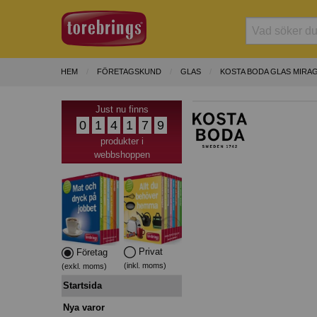
HEM
FÖRETAGSKUND
GLAS
KOSTA BODA GLAS MIRA
Just nu finns
0
1
4
1
7
9
produkter i
webbshoppen
Privat
Företag
(inkl. moms)
(exkl. moms)
Startsida
Nya varor