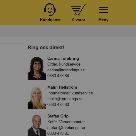
Kundtjänst
0 varor
Meny
Ring oss direkt!
Carina Torebring
Order, kundservice
carina@torebrings.se
0380-478 84
Malin Hellström
Internetorder, kundservice
malin@torebrings.se
0380-478 80
Stefan Grip
Kaffe- Varuautomater
stefan@torebrings.se
0380-478 81