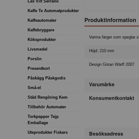
Lax Vilt Serrano
Kaffe Te Automatprodukter
Produktinformation
Kaffeautomater
Kaffebryggare
Varma färger som speglar s
Köksprodukter
Livsmedel
Höjd: 210 mm
Porslin
Design Göran Wärff 2007
Presentkort
Påskägg Påskgodis
Varumärke
Små-el
Konsumentkontakt
Städ Rengöring Kem
Tillbehör Automater
Torkpapper Tejp
Emballage
Uteprodukter Fiskars
Besöksadress