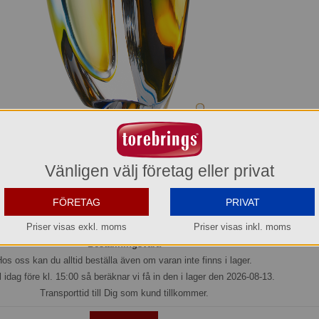
rage Vas Blå/Bärnsten 210 mm Kosta Boda
Vänligen välj företag eller privat
7040705
5.468,80 kr
FÖRETAG
PRIVAT
Hel förpackning =
1*1 st
Priser visas exkl. moms
Priser visas inkl. moms
Beställningsvara
os oss kan du alltid beställa även om varan inte finns i lager.
l idag före kl. 15:00 så beräknar vi få in den i lager den 2026-08-13.
Transporttid till Dig som kund tillkommer.