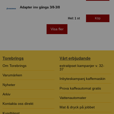
Adapter inv gänga 3/8-3/8
Hel: 1 st
Köp
Visa fler
Torebrings
Vårt erbjudande
Om Torebrings
extratipset kampanjer v. 32-
37
Varumärken
Inbyteskampanj kaffemaskin
Nyheter
Prova kaffeautomat gratis
Arkiv
Vattenautomater
Kontakta oss direkt
Mat & dryck på jobbet
Kundtjänst