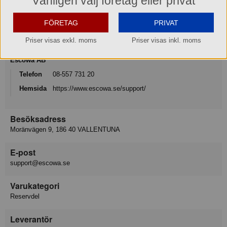
Vänligen välj företag eller privat
Varumärke
FÖRETAG
PRIVAT
Escowa
Priser visas exkl. moms
Priser visas inkl. moms
Konsumentkontakt
Escowa AB
Telefon
08-557 731 20
Hemsida
https://www.escowa.se/support/
Besöksadress
Moränvägen 9, 186 40 VALLENTUNA
E-post
support@escowa.se
Varukategori
Reservdel
Leverantör