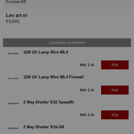
Escowa AB
Lev art nr
ES1551
Liknande produkter
11W UV Lamp Wire WL4
Hel: 1 st
Köp
11W UV Lamp Wire WL4 Firewall
Hel: 1 st
Köp
2 Way Divider 5/16 Speedfit
Hel: 1 st
Köp
2 Way Divider 5/16-3/8