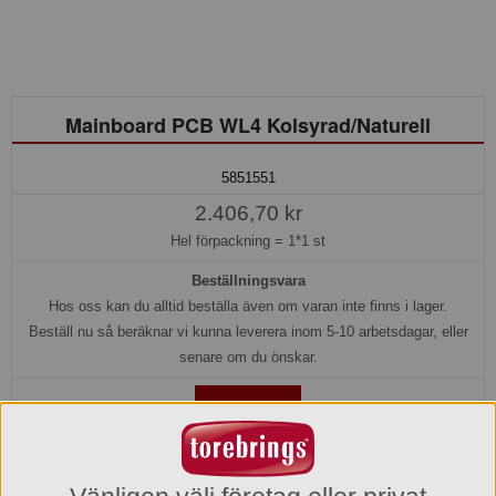
Mainboard PCB WL4 Kolsyrad/Naturell
5851551
2.406,70 kr
Hel förpackning =
1*1 st
Beställningsvara
Hos oss kan du alltid beställa även om varan inte finns i lager.
Beställ nu så beräknar vi kunna leverera inom 5-10 arbetsdagar, eller
senare om du önskar.
Köp »
Produktinformation