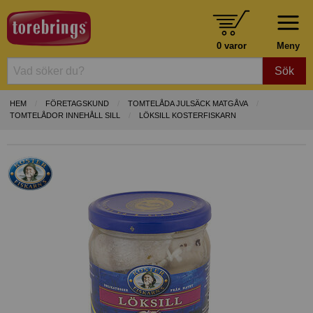
0 varor
Meny
Sök
HEM
FÖRETAGSKUND
TOMTELÅDA JULSÄCK MATGÅVA
TOMTELÅDOR INNEHÅLL SILL
LÖKSILL KOSTERFISKARN