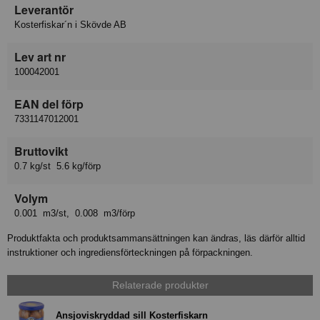
Leverantör
Kosterfiskar´n i Skövde AB
Lev art nr
100042001
EAN del förp
7331147012001
Bruttovikt
0.7 kg/st 5.6 kg/förp
Volym
0.001 m3/st, 0.008 m3/förp
Produktfakta och produktsammansättningen kan ändras, läs därför alltid
instruktioner och ingrediensförteckningen på förpackningen.
Relaterade produkter
Ansjoviskryddad sill Kosterfiskarn