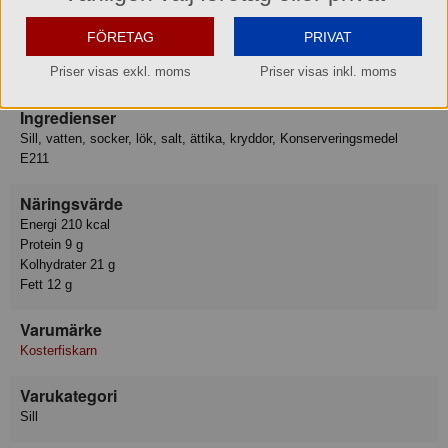
lager i Aneby.
FÖRETAG
PRIVAT
Produktinformation
Priser visas exkl. moms
Priser visas inkl. moms
Ingredienser
Sill, vatten, socker, lök, salt, ättika, kryddor, Konserveringsmedel
E211
Näringsvärde
Energi 210 kcal
Protein 9 g
Kolhydrater 21 g
Fett 12 g
Varumärke
Kosterfiskarn
Varukategori
Sill