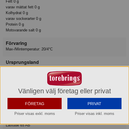
Fett 0 g
varav mättat fett 0 g
Kolhydrat 0 g
varav sockerarter 0 g
Protein 0 g
Motsvarande salt 0 g
Förvaring
Max-/Mintemperatur: 20/4°C
Ursprungsland
Sverige
Varumärke
Latitude 65
Vänligen välj företag eller privat
Varukategori
FÖRETAG
PRIVAT
Energidryck burk
Priser visas exkl. moms
Priser visas inkl. moms
Leverantör
Latitude 65 AB