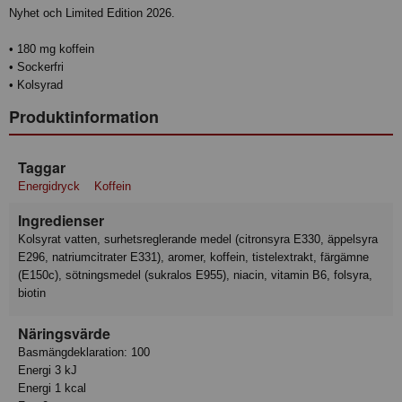
Nyhet och Limited Edition 2026.
• 180 mg koffein
• Sockerfri
• Kolsyrad
Produktinformation
Taggar
Energidryck
Koffein
Ingredienser
Kolsyrat vatten, surhetsreglerande medel (citronsyra E330, äppelsyra
E296, natriumcitrater E331), aromer, koffein, tistelextrakt, färgämne
(E150c), sötningsmedel (sukralos E955), niacin, vitamin B6, folsyra,
biotin
Näringsvärde
Basmängdeklaration: 100
Energi 3 kJ
Energi 1 kcal