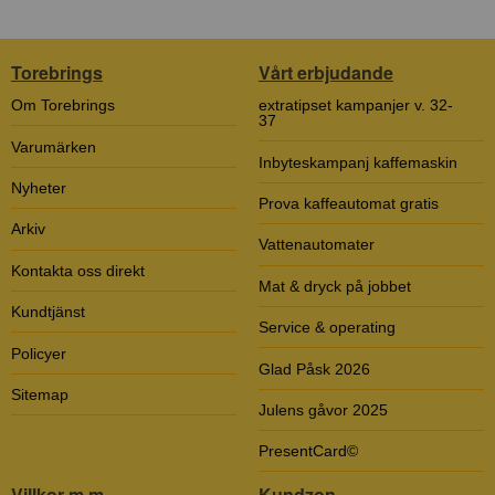
Torebrings
Vårt erbjudande
Om Torebrings
extratipset kampanjer v. 32-
37
Varumärken
Inbyteskampanj kaffemaskin
Nyheter
Prova kaffeautomat gratis
Arkiv
Vattenautomater
Kontakta oss direkt
Mat & dryck på jobbet
Kundtjänst
Service & operating
Policyer
Glad Påsk 2026
Sitemap
Julens gåvor 2025
PresentCard©
Villkor m.m.
Kundzon