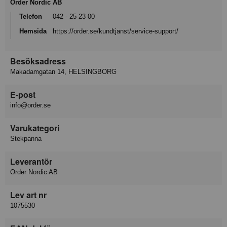
Order Nordic AB
Telefon
042 - 25 23 00
Hemsida
https://order.se/kundtjanst/service-support/
Besöksadress
Makadamgatan 14, HELSINGBORG
E-post
info@order.se
Varukategori
Stekpanna
Leverantör
Order Nordic AB
Lev art nr
1075530