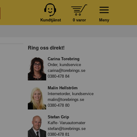
Kundtjänst
0 varor
Meny
Ring oss direkt!
Carina Torebring
Order, kundservice
carina@torebrings.se
0380-478 84
Malin Hellström
Internetorder, kundservice
malin@torebrings.se
0380-478 80
Stefan Grip
Kaffe- Varuautomater
stefan@torebrings.se
0380-478 81