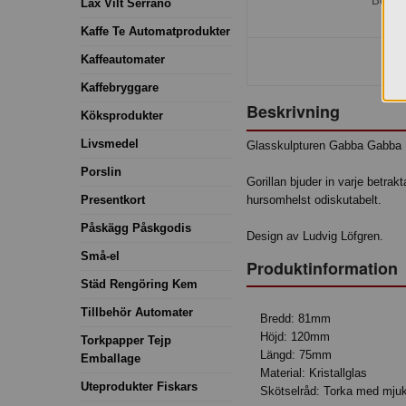
Bestäl
Lax Vilt Serrano
Kaffe Te Automatprodukter
Kaffeautomater
Kaffebryggare
Beskrivning
Köksprodukter
Livsmedel
Glasskulpturen Gabba Gabba He
Porslin
Gorillan bjuder in varje betrakt
Presentkort
hursomhelst odiskutabelt.
Påskägg Påskgodis
Design av Ludvig Löfgren.
Små-el
Produktinformation
Städ Rengöring Kem
Tillbehör Automater
Bredd: 81mm
Höjd: 120mm
Torkpapper Tejp
Längd: 75mm
Emballage
Material: Kristallglas
Uteprodukter Fiskars
Skötselråd: Torka med mjuk