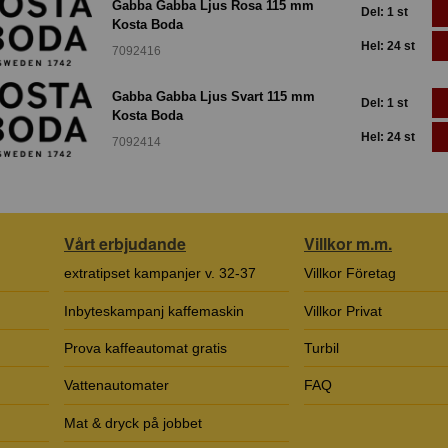
Gabba Gabba Ljus Rosa 115 mm
Del: 1 st
Kosta Boda
Hel: 24 st
7092416
Gabba Gabba Ljus Svart 115 mm
Del: 1 st
Kosta Boda
Hel: 24 st
7092414
Vårt erbjudande
Villkor m.m.
extratipset kampanjer v. 32-37
Villkor Företag
Inbyteskampanj kaffemaskin
Villkor Privat
Prova kaffeautomat gratis
Turbil
Vattenautomater
FAQ
Mat & dryck på jobbet