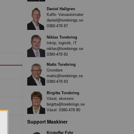
Daniel Hallgren
Kaffe- Varuautomater
daniel@torebrings.se
0380-478 87
Niklas Torebring
Inköp, logistik, IT
niklas@torebrings.se
0380-478 82
Matts Torebring
Grundare
matts@torebrings.se
0380-478 83
Birgitta Torebring
Växel, ekonomi
birgitta@torebrings.se
Växel:
0380-478 80
Support Maskiner
Kristoffer Fyhr