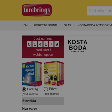
HEM
FÖRETAGSKUND
GLAS
KOSTA BODA INTERIÖR M
Just nu finns
0
1
4
1
7
9
produkter i
webbshoppen
Privat
Företag
(inkl. moms)
(exkl. moms)
Startsida
Nya varor