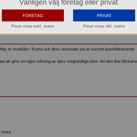
l idag före kl. 15:00 så beräknar vi få in den i lager den 2026-08-13.
Vänligen välj företag eller privat
Transporttid till Dig som kund tillkommer.
FÖRETAG
PRIVAT
Köp »
Priser visas exkl. moms
Priser visas inkl. moms
y är munblåst i Kosta och dess lackerade yta är vackert ljusreflekterande.
are att göra sin egen tolkning av dess outgrundliga yttre. Att den drar blickarna 
 trasa