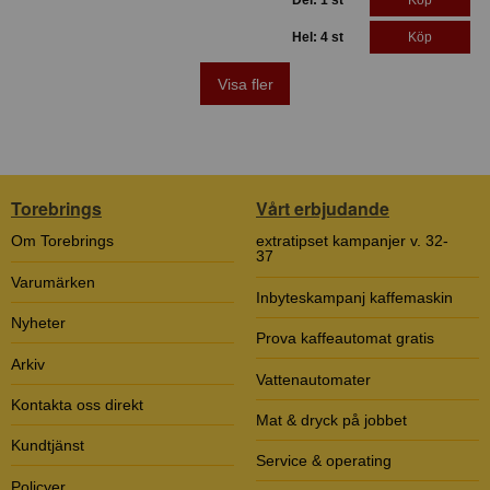
Del: 1 st
Köp
Hel: 4 st
Köp
Visa fler
Torebrings
Vårt erbjudande
Om Torebrings
extratipset kampanjer v. 32-
37
Varumärken
Inbyteskampanj kaffemaskin
Nyheter
Prova kaffeautomat gratis
Arkiv
Vattenautomater
Kontakta oss direkt
Mat & dryck på jobbet
Kundtjänst
Service & operating
Policyer