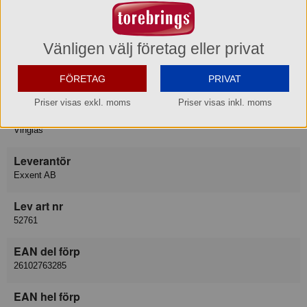
Besöksadress
Galvaniseringsgatan 5, GÖTEBORG
Vänligen välj företag eller privat
E-post
FÖRETAG
PRIVAT
info@merxteam.com
Priser visas exkl. moms
Priser visas inkl. moms
Varukategori
Vinglas
Leverantör
Exxent AB
Lev art nr
52761
EAN del förp
26102763285
EAN hel förp