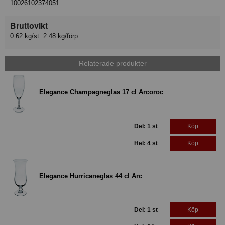
10026102374051
Bruttovikt
0.62 kg/st 2.48 kg/förp
Relaterade produkter
Elegance Champagneglas 17 cl Arcoroc
Del: 1 st
Köp
Hel: 4 st
Köp
Elegance Hurricaneglas 44 cl Arc
Del: 1 st
Köp