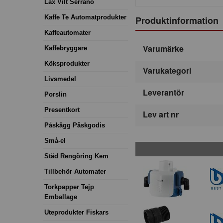
Lax Vilt Serrano
Kaffe Te Automatprodukter
Produktinformation
Kaffeautomater
Varumärke
Kaffebryggare
Köksprodukter
Varukategori
Livsmedel
Leverantör
Porslin
Presentkort
Lev art nr
Påskägg Påskgodis
Små-el
Städ Rengöring Kem
Tillbehör Automater
Torkpapper Tejp
Emballage
Uteprodukter Fiskars