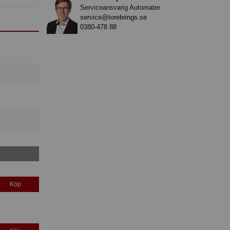
Serviceansvarig Automater
service@torebrings.se
0380-478 88
Köp