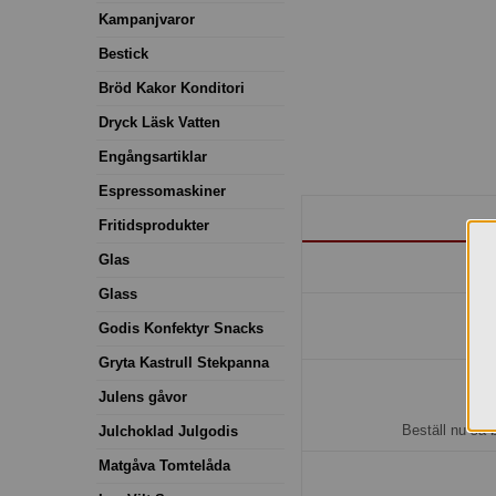
Kampanjvaror
Bestick
Bröd Kakor Konditori
Dryck Läsk Vatten
Engångsartiklar
Espressomaskiner
Fritidsprodukter
Glas
Glass
Godis Konfektyr Snacks
Gryta Kastrull Stekpanna
Julens gåvor
H
Beställ nu så 
Julchoklad Julgodis
Matgåva Tomtelåda