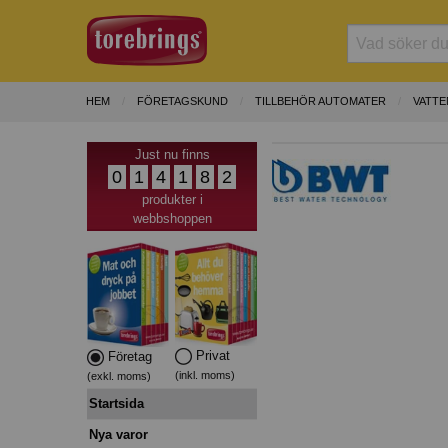
HEM
FÖRETAGSKUND
TILLBEHÖR AUTOMATER
VATTE
Just nu finns
0
1
4
1
8
2
produkter i
webbshoppen
Privat
Företag
(inkl. moms)
(exkl. moms)
Startsida
Nya varor