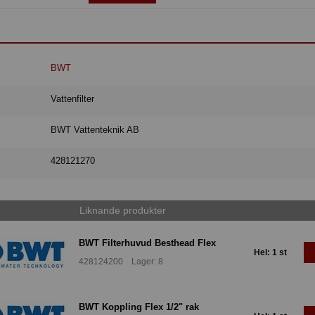
BWT
Vattenfilter
BWT Vattenteknik AB
428121270
Liknande produkter
BWT Filterhuvud Besthead Flex
Hel: 1 st
428124200 Lager: 8
BWT Koppling Flex 1/2" rak