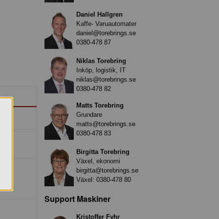
Daniel Hallgren
Kaffe- Varuautomater
daniel@torebrings.se
0380-478 87
Niklas Torebring
Inköp, logistik, IT
niklas@torebrings.se
0380-478 82
Matts Torebring
Grundare
matts@torebrings.se
0380-478 83
Birgitta Torebring
Växel, ekonomi
birgitta@torebrings.se
Växel:
0380-478 80
Support Maskiner
Kristoffer Fyhr