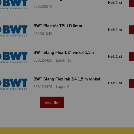
Hel: 1 st
656525576
BWT Plaströr TPLLD 8mm
Hel: 1 st
454001040
BWT Slang Flex 1/2" vinkel 1,5m
Hel: 1 st
658124420 Lager: 10
BWT Slang Flex rak 3/4 1,5 m vinkel
Hel: 1 st
658124475 Lager: 8
Visa fler