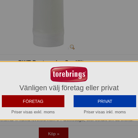
BWT Bestservice Spolfilter
428121270
755,20 kr
Vänligen välj företag eller privat
Hel förpackning =
1*1 st
FÖRETAG
PRIVAT
Beställningsvara
Priser visas exkl. moms
Priser visas inkl. moms
os oss kan du alltid beställa även om varan inte finns i lager.
beräknar vi kunna leverera inom 5-7 arbetsdagar, eller senare om du önskar.
Köp »