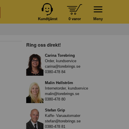
Kundtjänst
0 varor
Meny
Ring oss direkt!
Carina Torebring
Order, kundservice
carina@torebrings.se
0380-478 84
Malin Hellström
Internetorder, kundservice
malin@torebrings.se
0380-478 80
Stefan Grip
Kaffe- Varuautomater
stefan@torebrings.se
0380-478 81