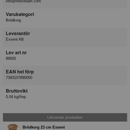
info@merxteam.com
Varukategori
Brödkorg
Leverantör
Exxent AB
Lev art nr
89005
EAN hel förp
7393107890050
Bruttovikt
0.04 kg/förp
Liknande produkter
Brödkorg 23 cm Exxent