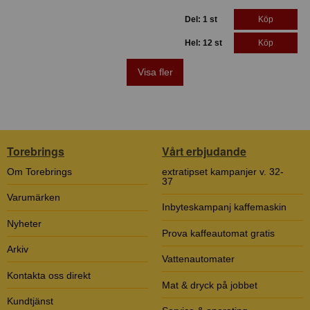
Del: 1 st
Köp
Hel: 12 st
Köp
Visa fler
Torebrings
Vårt erbjudande
Om Torebrings
extratipset kampanjer v. 32-
37
Varumärken
Inbyteskampanj kaffemaskin
Nyheter
Prova kaffeautomat gratis
Arkiv
Vattenautomater
Kontakta oss direkt
Mat & dryck på jobbet
Kundtjänst