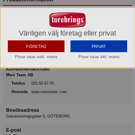
Pil
Mått/storlek: H 8 cm ø 23 cm
Vänligen välj företag eller privat
FÖRETAG
PRIVAT
Varumärke
Exxent
Priser visas exkl. moms
Priser visas inkl. moms
Konsumentkontakt
Merx Team AB
Telefon
031-50 67 00
Hemsida
www.merxteam.com
Besöksadress
Galvaniseringsgatan 5, GÖTEBORG
E-post