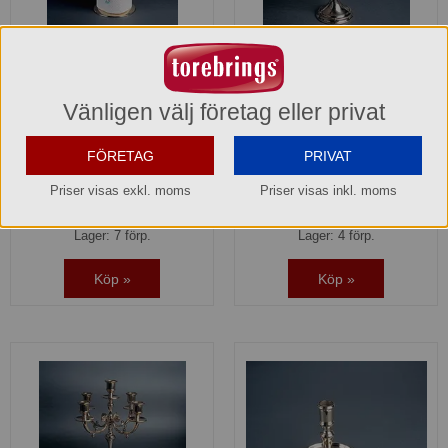
Hushållspappershållare
Kandelaber 3 arm polerad
polerad mässing
mässing Metallfabriken
Vänligen välj företag eller privat
Metallfabriken Norden
Norden
980049
980058
FÖRETAG
PRIVAT
477,40 kr
975,80 kr
Priser visas exkl. moms
Priser visas inkl. moms
Hel förpackning =
1*1 st
Hel förpackning =
1*1 st
Lager: 7 förp.
Lager: 4 förp.
Köp »
Köp »