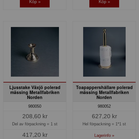
Köp »
Köp »
Ljusstake Växjö polerad
Toapappershållare polerad
mässing Metallfabriken
mässing Metallfabriken
Norden
Norden
980050
980052
208,60 kr
627,20 kr
Del av förpackning =
1 st
Hel förpackning =
1*1 st
417,20 kr
Lagerinfo »