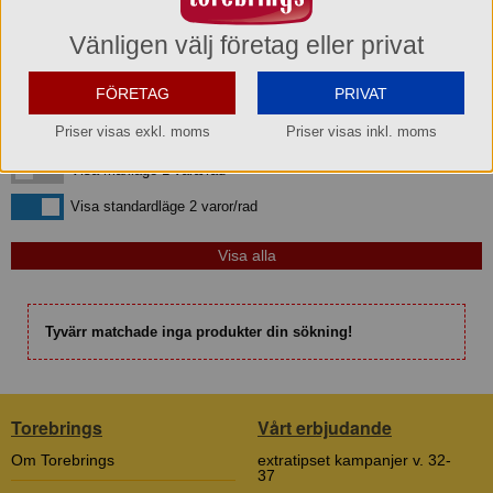
Vänligen välj företag eller privat
Sortera efter
Bara kampanjvaror
Bara kampanjvaror
FÖRETAG
PRIVAT
Bara lagervaror
Bara lagervaror
Priser visas exkl. moms
Priser visas inkl. moms
Visa maxläge 1 vara/rad
Visa maxläge 1 vara/rad
Visa standardläge
Visa standardläge 2 varor/rad
Tyvärr matchade inga produkter din sökning!
Torebrings
Vårt erbjudande
Om Torebrings
extratipset kampanjer v. 32-
37