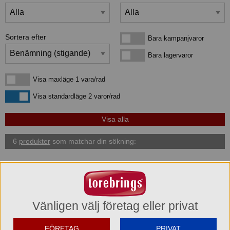
Sortera efter
Bara kampanjvaror
Bara kampanjvaror
Bara lagervaror
Bara lagervaror
Visa maxläge 1 vara/rad
Visa maxläge 1 vara/rad
Visa standardläge
Visa standardläge 2 varor/rad
6
produkter
som matchar din sökning:
Vänligen välj företag eller privat
FÖRETAG
PRIVAT