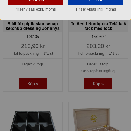
Priser visas exkl. moms
Priser visas inkl. moms
Ställ för pipflaskor senap
Te Arvid Nordquist Telåda 6
ketchup dressing Johnnys
fack med lock
196105
4752692
213,90 kr
203,20 kr
Hel förpackning =
1*1 st
Hel förpackning =
1*1 st
Lager: 4 förp.
Lager: 3 förp.
OBS Tepåsar ingår ej
Köp »
Köp »