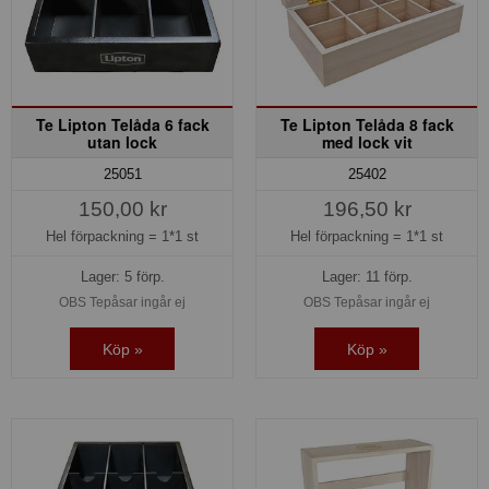
Te Lipton Telåda 6 fack
Te Lipton Telåda 8 fack
utan lock
med lock vit
25051
25402
150,00 kr
196,50 kr
Hel förpackning =
1*1 st
Hel förpackning =
1*1 st
Lager: 5 förp.
Lager: 11 förp.
OBS Tepåsar ingår ej
OBS Tepåsar ingår ej
Köp »
Köp »