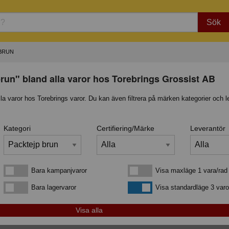
Sök
BRUN
run" bland alla varor hos Torebrings Grossist AB
lla varor hos Torebrings varor. Du kan även filtrera på märken kategorier och l
Kategori
Certifiering/Märke
Leverantör
Bara kampanjvaror
Visa maxläge 1 vara/rad
Bara kampanjvaror
Visa maxläge 1 vara/rad
Bara lagervaror
Visa standardläge
Bara lagervaror
Visa standardläge 3 varo