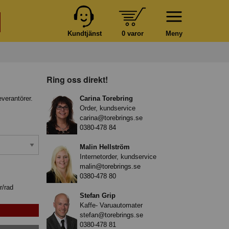
Kundtjänst
0 varor
Meny
Ring oss direkt!
everantörer.
Carina Torebring
Order, kundservice
carina@torebrings.se
0380-478 84
Malin Hellström
Internetorder, kundservice
malin@torebrings.se
0380-478 80
r/rad
Stefan Grip
Kaffe- Varuautomater
stefan@torebrings.se
0380-478 81