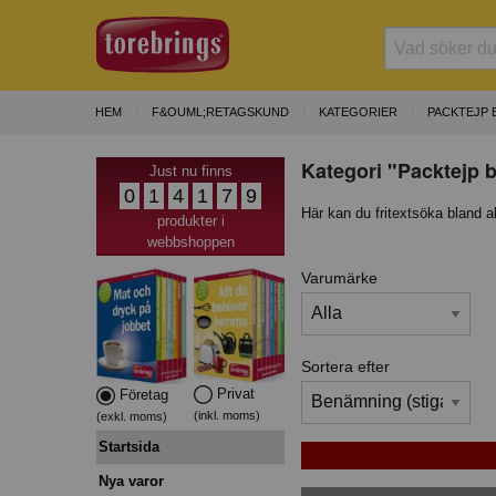
HEM
F&OUML;RETAGSKUND
KATEGORIER
PACKTEJP 
Kategori "Packtejp b
Just nu finns
0
1
4
1
7
9
Här kan du fritextsöka bland a
produkter i
webbshoppen
Varumärke
Sortera efter
Privat
Företag
(inkl. moms)
(exkl. moms)
Startsida
Nya varor