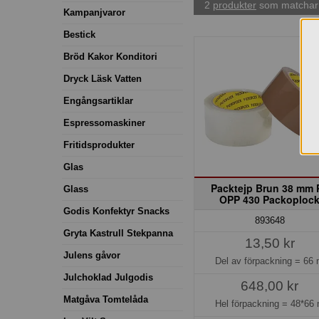
2
produkter
som matchar 
Kampanjvaror
Bestick
Bröd Kakor Konditori
Dryck Läsk Vatten
Engångsartiklar
Espressomaskiner
Fritidsprodukter
Glas
Packtejp Brun 38 mm 
Glass
OPP 430 Packoploc
Godis Konfektyr Snacks
893648
Gryta Kastrull Stekpanna
13,50 kr
Julens gåvor
Del av förpackning =
66 
Julchoklad Julgodis
648,00 kr
Matgåva Tomtelåda
Hel förpackning =
48*66