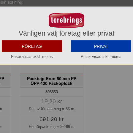
din sökning:
Vänligen välj företag eller privat
FÖRETAG
PRIVAT
Priser visas exkl. moms
Priser visas inkl. moms
PP
Packtejp Brun 50 mm PP
k
OPP 430 Packoplock
893650
19,20 kr
m
Del av förpackning =
66 m
691,20 kr
 m
Hel förpackning =
36*66 m