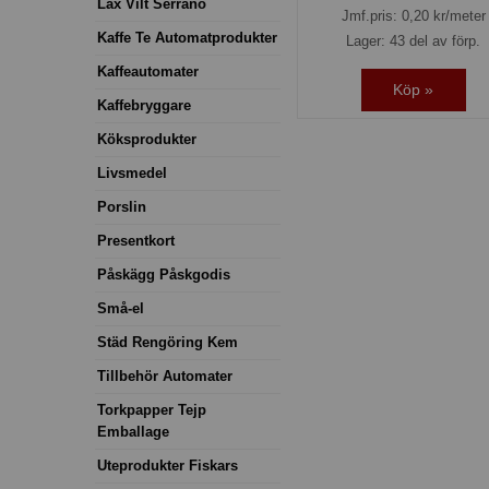
Lax Vilt Serrano
Jmf.pris:
0,20
kr/meter
Kaffe Te Automatprodukter
Lager: 43 del av förp.
Kaffeautomater
Köp »
Kaffebryggare
Köksprodukter
Livsmedel
Porslin
Presentkort
Påskägg Påskgodis
Små-el
Städ Rengöring Kem
Tillbehör Automater
Torkpapper Tejp
Emballage
Uteprodukter Fiskars