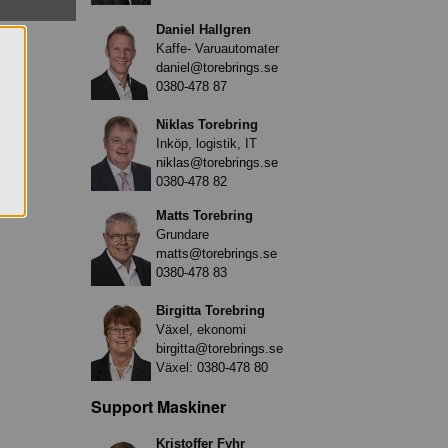
Daniel Hallgren
Kaffe- Varuautomater
daniel@torebrings.se
0380-478 87
Niklas Torebring
Inköp, logistik, IT
niklas@torebrings.se
0380-478 82
Matts Torebring
Grundare
matts@torebrings.se
0380-478 83
Birgitta Torebring
Växel, ekonomi
birgitta@torebrings.se
Växel:
0380-478 80
Support Maskiner
Kristoffer Fyhr