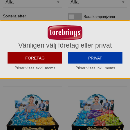
Sortera efter
Bara kampanjvaror
Bara kampanjvaror
Bara lagervaror
Bara lagervaror
Visa maxläge 1 vara/rad
Visa maxläge 1 vara/rad
Vänligen välj företag eller privat
Visa standardläge
Visa standardläge 2 varor/rad
FÖRETAG
PRIVAT
Priser visas exkl. moms
Priser visas inkl. moms
2
produkter
som matchar din sökning: