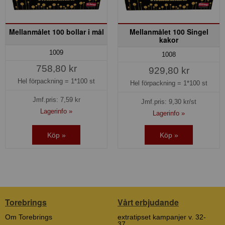
Mellanmålet 100 bollar i mål
Mellanmålet 100 Singel
kakor
1009
1008
758,80 kr
929,80 kr
Hel förpackning =
1*100 st
Hel förpackning =
1*100 st
Jmf.pris:
7,59
kr
Jmf.pris:
9,30
kr/st
Lagerinfo »
Lagerinfo »
Köp »
Köp »
Torebrings
Vårt erbjudande
Om Torebrings
extratipset kampanjer v. 32-
37