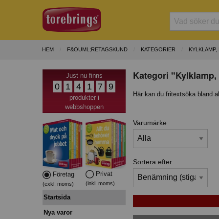
HEM
F&OUML;RETAGSKUND
KATEGORIER
KYLKLAMP,
Kategori "Kylklamp, 
Just nu finns
0
1
4
1
7
9
Här kan du fritextsöka bland a
produkter i
webbshoppen
Varumärke
Sortera efter
Privat
Företag
(inkl. moms)
(exkl. moms)
Startsida
Nya varor