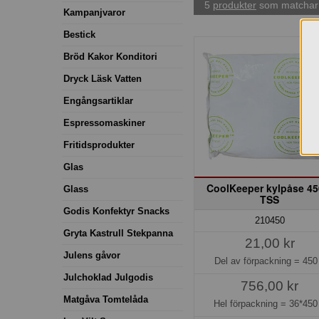
5
produkter
som matchar 
Kampanjvaror
Bestick
Bröd Kakor Konditori
Dryck Läsk Vatten
Engångsartiklar
Espressomaskiner
Fritidsprodukter
Glas
CoolKeeper kylpåse 45
Glass
TSS
Godis Konfektyr Snacks
210450
Gryta Kastrull Stekpanna
21,00 kr
Julens gåvor
Del av förpackning =
450
Julchoklad Julgodis
756,00 kr
Matgåva Tomtelåda
Hel förpackning =
36*450