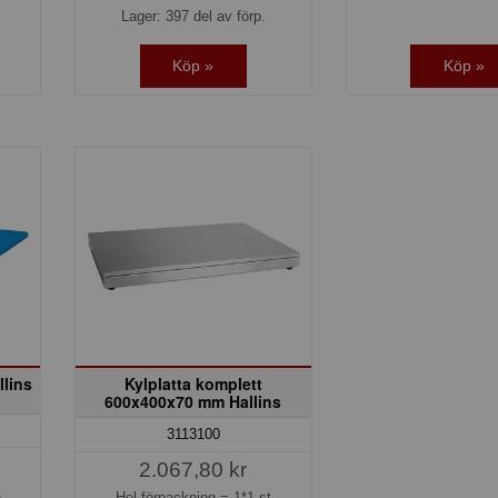
Lager: 397 del av förp.
Köp »
Köp »
llins
Kylplatta komplett
600x400x70 mm Hallins
3113100
2.067,80 kr
t
Hel förpackning =
1*1 st