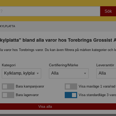
Sök
 KYLPLATTA
kylplatta" bland alla varor hos Torebrings Grossist 
lla varor hos Torebrings varor. Du kan även filtrera på märken kategorier och l
Kategori
Certifiering/Märke
Leverantör
Bara kampanjvaror
Visa maxläge 1 vara/rad
Bara kampanjvaror
Visa maxläge 1 vara/rad
Bara lagervaror
Visa standardläge
Bara lagervaror
Visa standardläge 3 varo