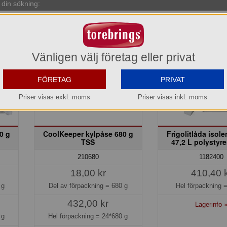
din sökning:
Vänligen välj företag eller privat
FÖRETAG
PRIVAT
Priser visas exkl. moms
Priser visas inkl. moms
0 g
CoolKeeper kylpåse 680 g
Frigolitlåda isol
TSS
47,2 L polystyr
210680
1182400
18,00 kr
410,40 
 g
Del av förpackning =
680 g
Hel förpackning 
432,00 kr
Lagerinfo 
 g
Hel förpackning =
24*680 g