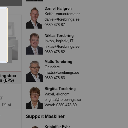
Daniel Hallgren
Kaffe- Varuautomater
daniel@torebrings.se
0380-478 87
Niklas Torebring
Inköp, logistik, IT
niklas@torebrings.se
0380-478 82
Matts Torebring
Grundare
matts@torebrings.se
eringsbox
0380-478 83
en (EPS)
Birgitta Torebring
Växel, ekonomi
kr
birgitta@torebrings.se
=
1*1 st
Växel:
0380-478 80
Support Maskiner
»
Kristoffer Fyhr