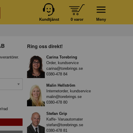
Kundtjänst
0 varor
Meny
AB
Ring oss direkt!
everantörer.
Carina Torebring
Order, kundservice
carina@torebrings.se
0380-478 84
Malin Hellström
Internetorder, kundservice
malin@torebrings.se
0380-478 80
r/rad
Stefan Grip
Kaffe- Varuautomater
stefan@torebrings.se
0380-478 81