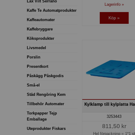
Lax Vilt Serrano
Lagerinfo »
Kaffe Te Automatprodukter
Köp »
Kaffeautomater
Kaffebryggare
Köksprodukter
Livsmedel
Porslin
Presentkort
Påskägg Påskgodis
Små-el
Städ Rengöring Kem
Kylklamp till kylplatta Ha
Tillbehör Automater
Torkpapper Tejp
3253443
Emballage
811,50 kr
Uteprodukter Fiskars
Hel förpackning =
1*1 s