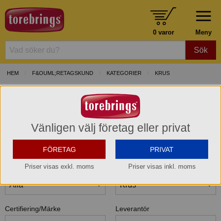
0 varor
Meny
Sök
HEM
F&OUML;RETAGSKUND
KATEGORIER
KRUS
Kategori "Krus" bland alla varor hos Torebrings
Grossist AB
Vänligen välj företag eller privat
Här kan du fritextsöka bland alla varor hos Torebrings varor. Du kan även
filtrera på märken kategorier och leverantörer.
FÖRETAG
PRIVAT
Priser visas exkl. moms
Priser visas inkl. moms
Varumärke
Kategori
Certifiering/Märke
Leverantör