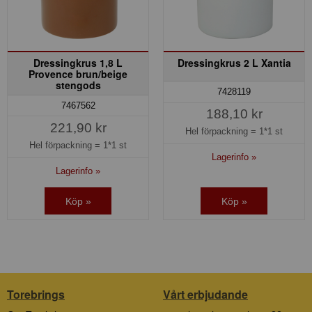
Dressingkrus 1,8 L
Dressingkrus 2 L Xantia
Provence brun/beige
stengods
7428119
7467562
188,10 kr
221,90 kr
Hel förpackning =
1*1 st
Hel förpackning =
1*1 st
Lagerinfo »
Lagerinfo »
Köp »
Köp »
Torebrings
Vårt erbjudande