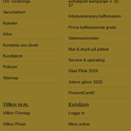
Om Torebrings
extratipset kampanjer v. 32-
37
Varumärken
Inbyteskampanj kaffemaskin
Nyheter
Prova kaffeautomat gratis
Arkiv
Vattenautomater
Kontakta oss direkt
Mat & dryck på jobbet
Kundtjänst
Service & operating
Policyer
Glad Påsk 2026
Sitemap
Julens gåvor 2025
PresentCard©
Villkor m.m.
Kundzon
Villkor Företag
Logga in
Villkor Privat
Mina ordrar