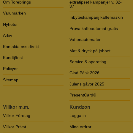
Om Torebrings
extratipset kampanjer v. 32-
37
Varumärken
Inbyteskampanj kaffemaskin
Nyheter
Prova kaffeautomat gratis
Arkiv
Vattenautomater
Kontakta oss direkt
Mat & dryck på jobbet
Kundtjänst
Service & operating
Policyer
Glad Påsk 2026
Sitemap
Julens gåvor 2025
PresentCard©
Villkor m.m.
Kundzon
Villkor Företag
Logga in
Villkor Privat
Mina ordrar