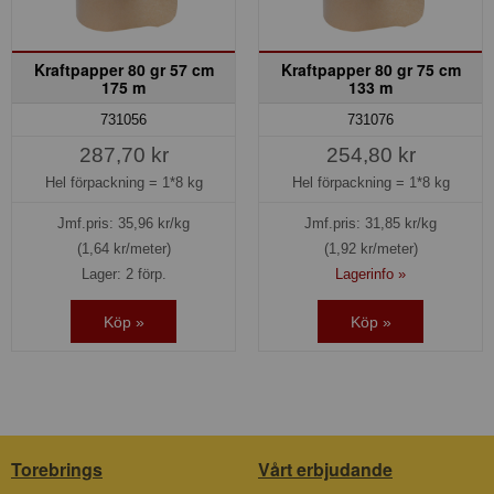
Kraftpapper 80 gr 57 cm
Kraftpapper 80 gr 75 cm
175 m
133 m
731056
731076
287,70 kr
254,80 kr
Hel förpackning =
1*8 kg
Hel förpackning =
1*8 kg
Jmf.pris:
35,96
kr/kg
Jmf.pris:
31,85
kr/kg
(1,64 kr/meter)
(1,92 kr/meter)
Lager: 2 förp.
Lagerinfo »
Köp »
Köp »
Torebrings
Vårt erbjudande