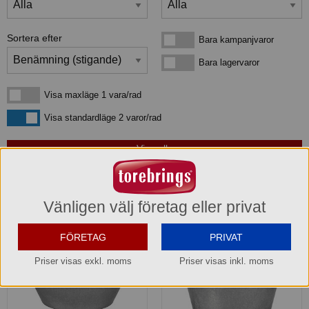
Sortera efter
Bara kampanjvaror
Bara kampanjvaror
Bara lagervaror
Bara lagervaror
Visa maxläge 1 vara/rad
Visa maxläge 1 vara/rad
Visa standardläge
Visa standardläge 2 varor/rad
4
produkter
som matchar din sökning:
Vänligen välj företag eller privat
FÖRETAG
PRIVAT
Priser visas exkl. moms
Priser visas inkl. moms