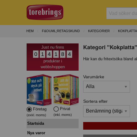
HEM
F&OUML;RETAGSKUND
KATEGORIER
KOKPLATTA
Kategori "Kokplatta"
Just nu finns
0
1
4
1
8
4
Här kan du fritextsöka bland a
produkter i
webbshoppen
Varumärke
Sortera efter
Privat
Företag
(inkl. moms)
(exkl. moms)
Startsida
Nya varor