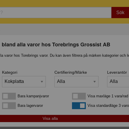
Sök
 bland alla varor hos Torebrings Grossist AB
lla varor hos Torebrings varor. Du kan även filtrera på märken kategorier och l
Kategori
Certifiering/Märke
Leverantör
Bara kampanjvaror
Visa maxläge 1 vara/rad
Bara kampanjvaror
Visa maxläge 1 vara/rad
Bara lagervaror
Visa standardläge
Bara lagervaror
Visa standardläge 3 varo