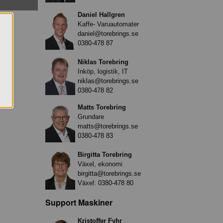
Daniel Hallgren
Kaffe- Varuautomater
daniel@torebrings.se
0380-478 87
Niklas Torebring
Inköp, logistik, IT
niklas@torebrings.se
0380-478 82
Matts Torebring
Grundare
matts@torebrings.se
0380-478 83
Birgitta Torebring
Växel, ekonomi
birgitta@torebrings.se
Växel:
0380-478 80
Support Maskiner
Kristoffer Fyhr