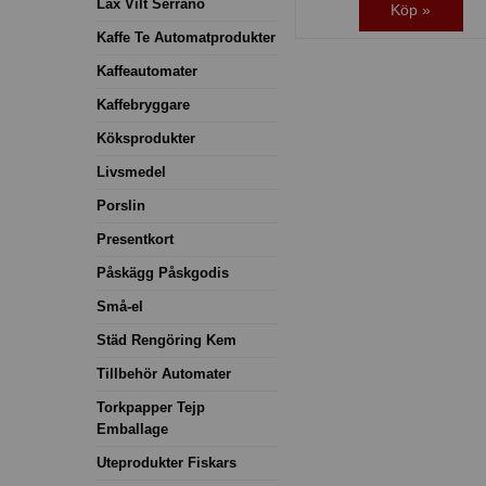
Lax Vilt Serrano
Köp »
Kaffe Te Automatprodukter
Kaffeautomater
Kaffebryggare
Köksprodukter
Livsmedel
Porslin
Presentkort
Påskägg Påskgodis
Små-el
Städ Rengöring Kem
Tillbehör Automater
Torkpapper Tejp
Emballage
Uteprodukter Fiskars