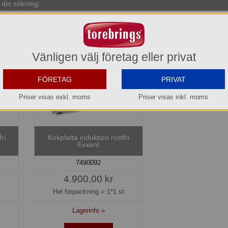
din sökning:
Vänligen välj företag eller privat
FÖRETAG
PRIVAT
Priser visas exkl. moms
Priser visas inkl. moms
ri
Kokplatta induktion rostfri
Exxent
7490092
4.900,00 kr
t
Hel förpackning =
1*1 st
Lagerinfo »