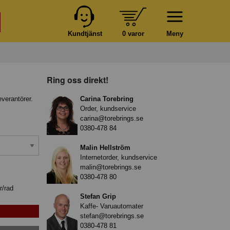
Kundtjänst
0 varor
Meny
Ring oss direkt!
everantörer.
Carina Torebring
Order, kundservice
carina@torebrings.se
0380-478 84
Malin Hellström
Internetorder, kundservice
malin@torebrings.se
0380-478 80
r/rad
Stefan Grip
Kaffe- Varuautomater
stefan@torebrings.se
0380-478 81