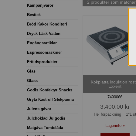
2
produkter
som matchar 
Kampanjvaror
Bestick
Bröd Kakor Konditori
Dryck Läsk Vatten
Engångsartiklar
Espressomaskiner
Fritidsprodukter
Glas
Glass
Kokplatta induktion rostf
Exxent
Godis Konfektyr Snacks
7490066
Gryta Kastrull Stekpanna
3.400,00 kr
Julens gåvor
Hel förpackning =
1*1 s
Julchoklad Julgodis
Lagerinfo »
Matgåva Tomtelåda