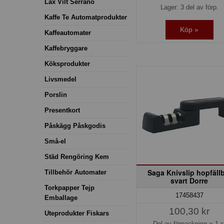
Lax Vilt Serrano
Lager: 3 del av förp.
Kaffe Te Automatprodukter
Köp »
Kaffeautomater
Kaffebryggare
Köksprodukter
Livsmedel
Porslin
Presentkort
Påskägg Påskgodis
Små-el
Städ Rengöring Kem
Saga Knivslip hopfäll
Tillbehör Automater
svart Dorre
Torkpapper Tejp
17458437
Emballage
100,30 kr
Uteprodukter Fiskars
Del av förpackning =
1 s