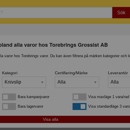
Sök
bland alla varor hos Torebrings Grossist AB
lla varor hos Torebrings varor. Du kan även filtrera på märken kategorier och l
Kategori
Certifiering/Märke
Leverantör
Bara kampanjvaror
Visa maxläge 1 vara/rad
Bara kampanjvaror
Visa maxläge 1 vara/rad
Bara lagervaror
Visa standardläge
Bara lagervaror
Visa standardläge 3 varo