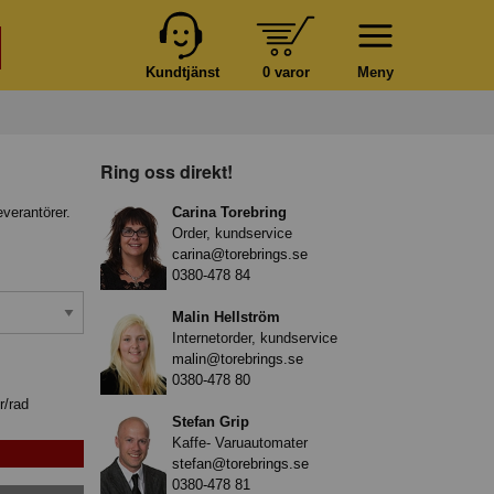
Kundtjänst
0 varor
Meny
Ring oss direkt!
everantörer.
Carina Torebring
Order, kundservice
carina@torebrings.se
0380-478 84
Malin Hellström
Internetorder, kundservice
malin@torebrings.se
0380-478 80
r/rad
Stefan Grip
Kaffe- Varuautomater
stefan@torebrings.se
0380-478 81