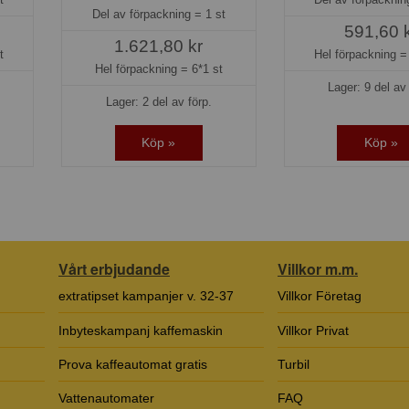
Del av förpackning =
1 st
591,60 
1.621,80 kr
t
Hel förpackning 
Hel förpackning =
6*1 st
Lager: 9 del av 
Lager: 2 del av förp.
Köp »
Köp »
Vårt erbjudande
Villkor m.m.
extratipset kampanjer v. 32-37
Villkor Företag
Inbyteskampanj kaffemaskin
Villkor Privat
Prova kaffeautomat gratis
Turbil
Vattenautomater
FAQ