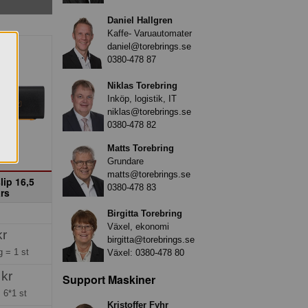
Daniel Hallgren
Kaffe- Varuautomater
daniel@torebrings.se
0380-478 87
Niklas Torebring
Inköp, logistik, IT
niklas@torebrings.se
0380-478 82
Matts Torebring
Grundare
matts@torebrings.se
lip 16,5
0380-478 83
rs
Birgitta Torebring
Växel, ekonomi
kr
birgitta@torebrings.se
ng =
1 st
Växel:
0380-478 80
 kr
Support Maskiner
=
6*1 st
Kristoffer Fyhr