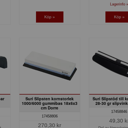
Lagerinfo 
Köp »
Köp »
bar
Suri Slipsten kornstorlek
Suri Slipstöd till 
1000/6000 gummibas 18x6x3
28-30 gr slipvink
cm Dorre
17458846
17458806
49,30 k
270,30 kr
t
Del av förpackni