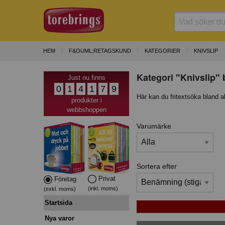
HEM
F&OUML;RETAGSKUND
KATEGORIER
KNIVSLIP
Kategori "Knivslip" 
Just nu finns
0
1
4
1
7
9
Här kan du fritextsöka bland a
produkter i
webbshoppen
Varumärke
Sortera efter
Privat
Företag
(inkl. moms)
(exkl. moms)
Startsida
Nya varor