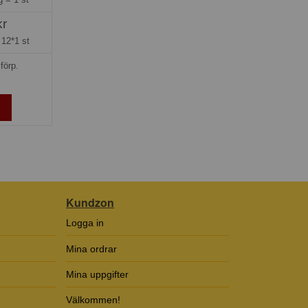
kr
=
12*1 st
förp.
Kundzon
Logga in
Mina ordrar
Mina uppgifter
Välkommen!