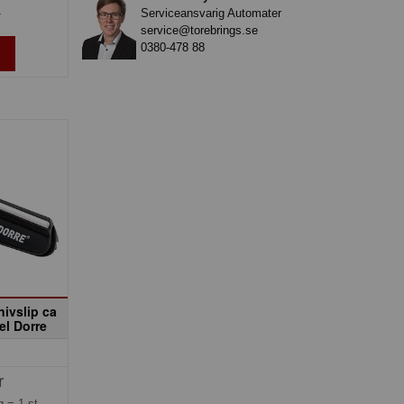
Serviceansvarig Automater
»
service@torebrings.se
0380-478 88
knivslip ca
el Dorre
r
ng =
1 st