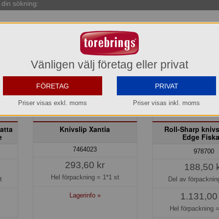
din sökning:
Vänligen välj företag eller privat
FÖRETAG
PRIVAT
Priser visas exkl. moms
Priser visas inkl. moms
atta
Knivslip Xantia
Roll-Sharp knivs
e
Edge Fiska
7464023
978700
293,60 kr
188,50 
Hel förpackning =
1*1 st
t
Del av förpackni
1.131,00
Lagerinfo »
t
Hel förpackning 