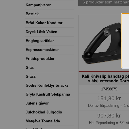
6
produkter
som matchar 
Kampanjvaror
Bestick
Bröd Kakor Konditori
Dryck Läsk Vatten
Engångsartiklar
Espressomaskiner
Fritidsprodukter
Glas
Kali Knivslip handtag pl
Glass
självjusterande Dorr
Godis Konfektyr Snacks
17458875
Gryta Kastrull Stekpanna
151,30 kr
Julens gåvor
Del av förpackning =
1 s
Julchoklad Julgodis
907,80 kr
Matgåva Tomtelåda
Hel förpackning =
6*1 s