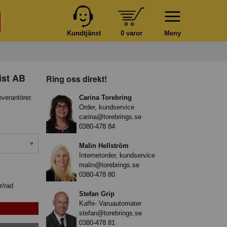
Kundtjänst
0 varor
Meny
ist AB
Ring oss direkt!
everantörer.
Carina Torebring
Order, kundservice
carina@torebrings.se
0380-478 84
Malin Hellström
Internetorder, kundservice
malin@torebrings.se
0380-478 80
r/rad
Stefan Grip
Kaffe- Varuautomater
stefan@torebrings.se
0380-478 81