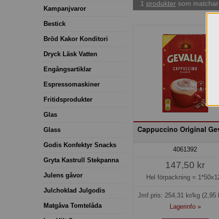
1
produkter
som matchar 
Kampanjvaror
Bestick
Bröd Kakor Konditori
Dryck Läsk Vatten
Engångsartiklar
Espressomaskiner
Fritidsprodukter
Glas
Cappuccino Original Gev
Glass
Godis Konfektyr Snacks
4061392
Gryta Kastrull Stekpanna
147,50 kr
Julens gåvor
Hel förpackning =
1*50x1
Julchoklad Julgodis
Jmf.pris:
254,31
kr/kg
(2,95 
Matgåva Tomtelåda
Lagerinfo »