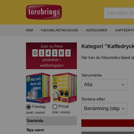
HEM
F&OUML;RETAGSKUND
KATEGORIER
KAFFEDRYC
Kategori "Kaffedryck
Just nu finns
0
1
4
1
8
2
Här kan du fritextsöka bland a
produkter i
webbshoppen
Varumärke
Sortera efter
Privat
Företag
(inkl. moms)
(exkl. moms)
Startsida
Nya varor