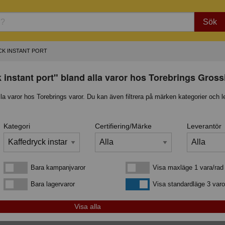
Sök
K INSTANT PORT
 instant port" bland alla varor hos Torebrings Gross
lla varor hos Torebrings varor. Du kan även filtrera på märken kategorier och l
Kategori
Certifiering/Märke
Leverantör
Bara kampanjvaror
Visa maxläge 1 vara/rad
Bara kampanjvaror
Visa maxläge 1 vara/rad
Bara lagervaror
Visa standardläge
Bara lagervaror
Visa standardläge 3 varo