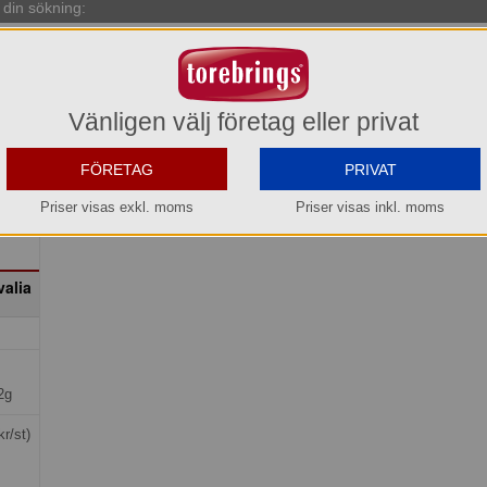
din sökning:
Vänligen välj företag eller privat
FÖRETAG
PRIVAT
Priser visas exkl. moms
Priser visas inkl. moms
alia
2g
kr/st)