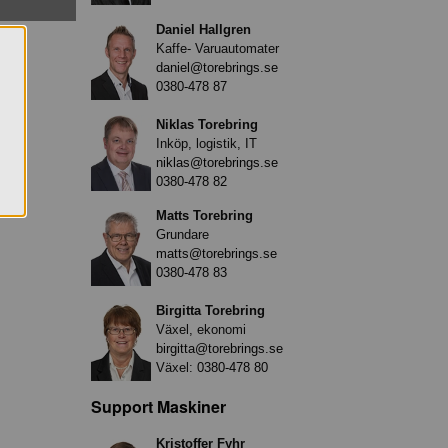
Daniel Hallgren
Kaffe- Varuautomater
daniel@torebrings.se
0380-478 87
Niklas Torebring
Inköp, logistik, IT
niklas@torebrings.se
0380-478 82
Matts Torebring
Grundare
matts@torebrings.se
0380-478 83
Birgitta Torebring
Växel, ekonomi
birgitta@torebrings.se
Växel:
0380-478 80
Support Maskiner
Kristoffer Fyhr