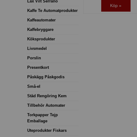
Lax Vilt Serrano
Köp »
Kaffe Te Automatprodukter
Kaffeautomater
Kaffebryggare
Köksprodukter
Livsmedel
Porslin
Presentkort
Påskägg Påskgodis
Små-el
Städ Rengöring Kem
Tillbehör Automater
Torkpapper Tejp
Emballage
Uteprodukter Fiskars