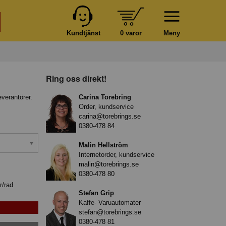
Kundtjänst
0 varor
Meny
Ring oss direkt!
everantörer.
Carina Torebring
Order, kundservice
carina@torebrings.se
0380-478 84
Malin Hellström
Internetorder, kundservice
malin@torebrings.se
0380-478 80
r/rad
Stefan Grip
Kaffe- Varuautomater
stefan@torebrings.se
0380-478 81