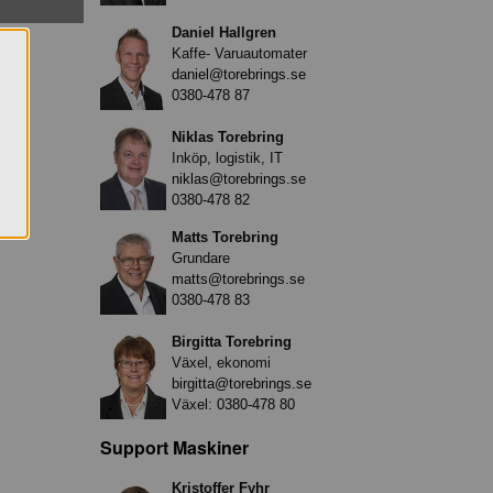
Daniel Hallgren
Kaffe- Varuautomater
daniel@torebrings.se
0380-478 87
Niklas Torebring
Inköp, logistik, IT
niklas@torebrings.se
0380-478 82
Matts Torebring
Grundare
matts@torebrings.se
0380-478 83
Birgitta Torebring
Växel, ekonomi
birgitta@torebrings.se
Växel:
0380-478 80
Support Maskiner
Kristoffer Fyhr