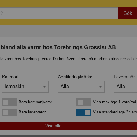
Sök
 bland alla varor hos Torebrings Grossist AB
lla varor hos Torebrings varor. Du kan även filtrera på märken kategorier och l
Kategori
Certifiering/Märke
Leverantör
Bara kampanjvaror
Visa maxläge 1 vara/rad
Bara kampanjvaror
Visa maxläge 1 vara/rad
Bara lagervaror
Visa standardläge
Bara lagervaror
Visa standardläge 3 varo