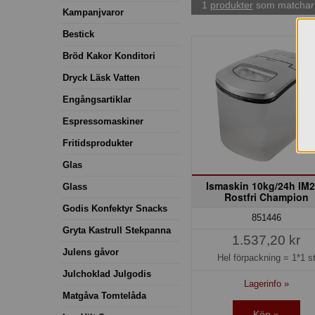
1
produkter
som matchar 
Kampanjvaror
Bestick
Bröd Kakor Konditori
Dryck Läsk Vatten
Engångsartiklar
Espressomaskiner
Fritidsprodukter
Glas
Ismaskin 10kg/24h IM
Glass
Rostfri Champion
Godis Konfektyr Snacks
851446
Gryta Kastrull Stekpanna
1.537,20 kr
Julens gåvor
Hel förpackning =
1*1 s
Julchoklad Julgodis
Lagerinfo »
Matgåva Tomtelåda
Köp »