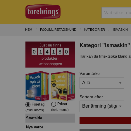
HEM
F&OUML;RETAGSKUND
KATEGORIER
ISMASKIN
Kategori "Ismaskin"
Just nu finns
0
1
4
1
8
0
Här kan du fritextsöka bland a
produkter i
webbshoppen
Varumärke
Sortera efter
Privat
Företag
(inkl. moms)
(exkl. moms)
Startsida
Nya varor