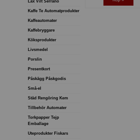
Lax Vilt Serrano
Kaffe Te Automatprodukter
Kaffeautomater
Kaffebryggare
Köksprodukter
Livsmedel
Porslin
Presentkort
Påskägg Påskgodis
Små-el
Städ Rengöring Kem
Tillbehör Automater
Torkpapper Tejp
Emballage
Uteprodukter Fiskars