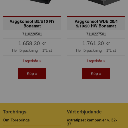
Väggkonsol B5/B10 NY
Väggkonsol WDB 20/4
Bonamat
5/10/20 HW Bonamat
7110220501
7110227501
1.658,30 kr
1.761,30 kr
Hel förpackning =
1*1 st
Hel förpackning =
1*1 st
Lagerinfo »
Lagerinfo »
Köp »
Köp »
Torebrings
Vårt erbjudande
Om Torebrings
extratipset kampanjer v. 32-
37