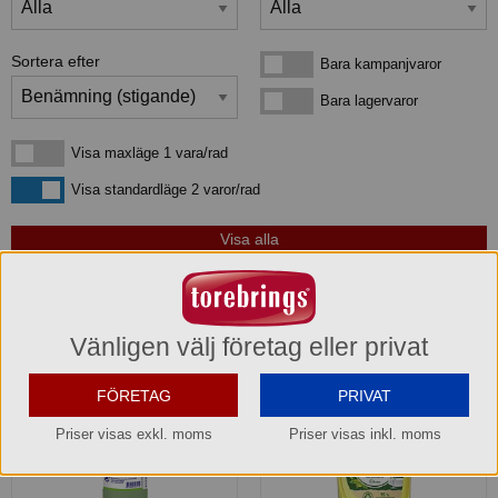
Sortera efter
Bara kampanjvaror
Bara kampanjvaror
Bara lagervaror
Bara lagervaror
Visa maxläge 1 vara/rad
Visa maxläge 1 vara/rad
Visa standardläge
Visa standardläge 2 varor/rad
3
produkter
som matchar din sökning:
Vänligen välj företag eller privat
FÖRETAG
PRIVAT
Priser visas exkl. moms
Priser visas inkl. moms