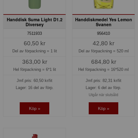
Handdisk Suma Light D1.2
Handdiskmedel Yes Lemon
Diversey
Svanen
7511933
956410
60,50 kr
42,80 kr
Del av förpackning =
1 lit
Del av förpackning =
520 ml
363,00 kr
684,80 kr
Hel förpackning =
6*1 lit
Hel förpackning =
16*520 ml
Jmf.pris:
60,50
kr/lit
Jmf.pris:
82,31
kr/lit
Lager: 16 del av förp.
Lager: 6 del av förp.
Utgår när slutsåld
Köp »
Köp »