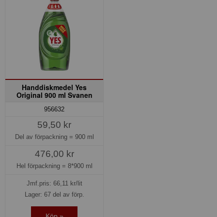
Handdiskmedel Yes
Original 900 ml Svanen
956632
59,50 kr
Del av förpackning =
900 ml
476,00 kr
Hel förpackning =
8*900 ml
Jmf.pris:
66,11
kr/lit
Lager: 67 del av förp.
Köp »