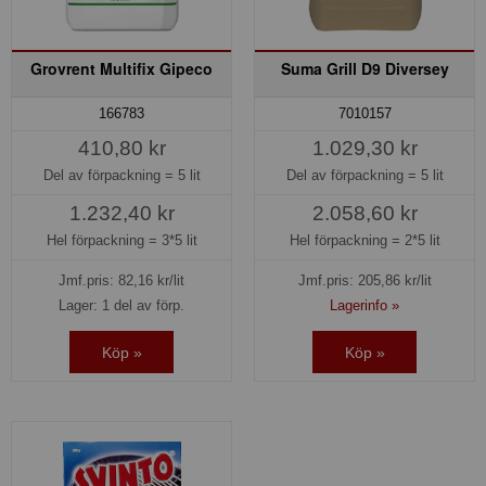
Grovrent Multifix Gipeco
Suma Grill D9 Diversey
166783
7010157
410,80 kr
1.029,30 kr
Del av förpackning =
5 lit
Del av förpackning =
5 lit
1.232,40 kr
2.058,60 kr
Hel förpackning =
3*5 lit
Hel förpackning =
2*5 lit
Jmf.pris:
82,16
kr/lit
Jmf.pris:
205,86
kr/lit
Lager: 1 del av förp.
Lagerinfo »
Köp »
Köp »