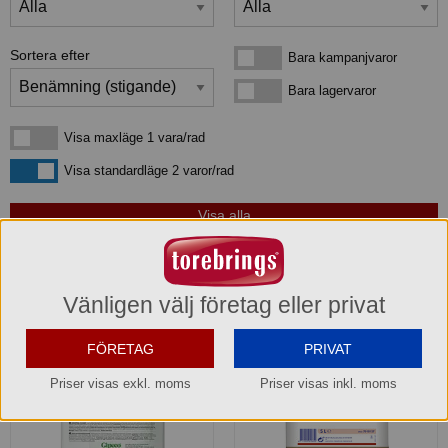
Sortera efter
Bara kampanjvaror
Bara kampanjvaror
Bara lagervaror
Bara lagervaror
Visa maxläge 1 vara/rad
Visa maxläge 1 vara/rad
Visa standardläge
Visa standardläge 2 varor/rad
3
produkter
som matchar din sökning:
Vänligen välj företag eller privat
FÖRETAG
PRIVAT
Priser visas exkl. moms
Priser visas inkl. moms