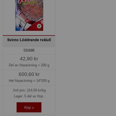
Svinto Löddrande tvålull
531695
42,90 kr
Del av förpackning =
200 g
600,60 kr
Hel förpackning =
14*200 g
Jmf.pris:
214,50
kr/kg
Lager: 5 del av förp.
Köp »