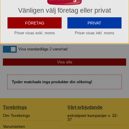
Vänligen välj företag eller privat
Sortera efter
Bara kampanjvaror
Bara kampanjvaror
FÖRETAG
PRIVAT
Bara lagervaror
Bara lagervaror
Priser visas exkl. moms
Priser visas inkl. moms
Visa maxläge 1 vara/rad
Visa maxläge 1 vara/rad
Visa standardläge
Visa standardläge 2 varor/rad
Tyvärr matchade inga produkter din sökning!
Torebrings
Vårt erbjudande
Om Torebrings
extratipset kampanjer v. 32-
37
Varumärken