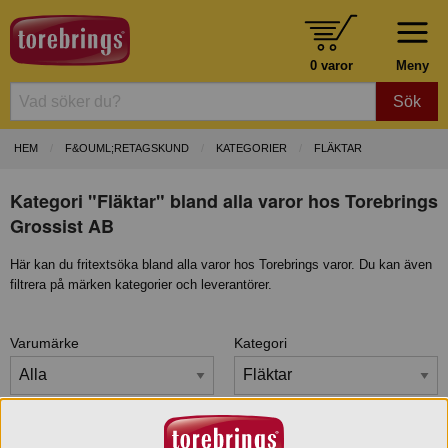
0 varor
Meny
Sök
HEM
F&OUML;RETAGSKUND
KATEGORIER
FLÄKTAR
Kategori "Fläktar" bland alla varor hos Torebrings
Grossist AB
Här kan du fritextsöka bland alla varor hos Torebrings varor. Du kan även
filtrera på märken kategorier och leverantörer.
Varumärke
Kategori
Certifiering/Märke
Leverantör