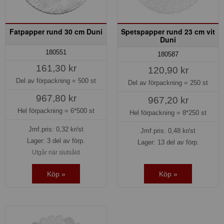
Fatpapper rund 30 cm Duni
Spetspapper rund 23 cm vit
Duni
180551
180587
161,30 kr
120,90 kr
Del av förpackning =
500 st
Del av förpackning =
250 st
967,80 kr
967,20 kr
Hel förpackning =
6*500 st
Hel förpackning =
8*250 st
Jmf.pris:
0,32
kr/st
Jmf.pris:
0,48
kr/st
Lager: 3 del av förp.
Lager: 13 del av förp.
Utgår när slutsåld
Köp »
Köp »