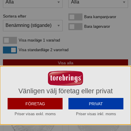
Sortera efter
Bara kampanjvaror
Bara kampanjvaror
Bara lagervaror
Bara lagervaror
Visa maxläge 1 vara/rad
Visa maxläge 1 vara/rad
Visa standardläge
Visa standardläge 2 varor/rad
3
produkter
som matchar din sökning:
Vänligen välj företag eller privat
FÖRETAG
PRIVAT
Priser visas exkl. moms
Priser visas inkl. moms