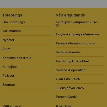
Torebrings
Vårt erbjudande
Om Torebrings
extratipset kampanjer v. 32-
37
Varumärken
Inbyteskampanj kaffemaskin
Nyheter
Prova kaffeautomat gratis
Arkiv
Vattenautomater
Kontakta oss direkt
Mat & dryck på jobbet
Kundtjänst
Service & operating
Policyer
Glad Påsk 2026
Sitemap
Julens gåvor 2025
PresentCard©
Villkor m.m.
Kundzon