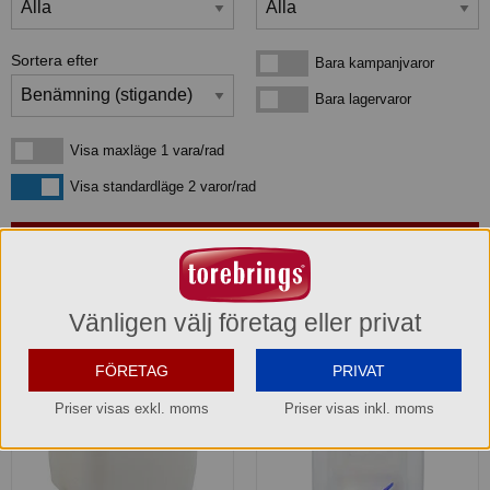
Sortera efter
Bara kampanjvaror
Bara kampanjvaror
Bara lagervaror
Bara lagervaror
Visa maxläge 1 vara/rad
Visa maxläge 1 vara/rad
Visa standardläge
Visa standardläge 2 varor/rad
4
produkter
som matchar din sökning:
Vänligen välj företag eller privat
FÖRETAG
PRIVAT
Priser visas exkl. moms
Priser visas inkl. moms