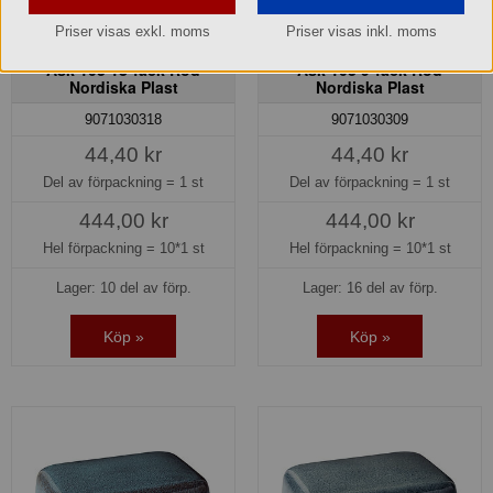
Priser visas exkl. moms
Priser visas inkl. moms
Ask 103 18-fack Röd
Ask 103 9-fack Röd
Nordiska Plast
Nordiska Plast
9071030318
9071030309
44,40 kr
44,40 kr
Del av förpackning =
1 st
Del av förpackning =
1 st
444,00 kr
444,00 kr
Hel förpackning =
10*1 st
Hel förpackning =
10*1 st
Lager: 10 del av förp.
Lager: 16 del av förp.
Köp »
Köp »