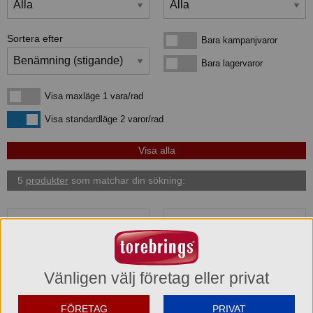
Sortera efter
Bara kampanjvaror
Bara kampanjvaror
Bara lagervaror
Bara lagervaror
Visa maxläge 1 vara/rad
Visa maxläge 1 vara/rad
Visa standardläge
Visa standardläge 2 varor/rad
5
produkter
som matchar din sökning:
Vänligen välj företag eller privat
FÖRETAG
PRIVAT