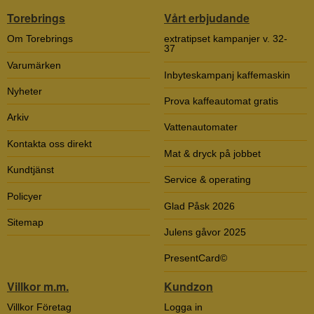
Torebrings
Vårt erbjudande
Om Torebrings
extratipset kampanjer v. 32-
37
Varumärken
Inbyteskampanj kaffemaskin
Nyheter
Prova kaffeautomat gratis
Arkiv
Vattenautomater
Kontakta oss direkt
Mat & dryck på jobbet
Kundtjänst
Service & operating
Policyer
Glad Påsk 2026
Sitemap
Julens gåvor 2025
PresentCard©
Villkor m.m.
Kundzon
Villkor Företag
Logga in